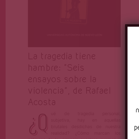
La tragedia tiene
hambre: “Seis
ensayos sobre la
violencia”, de Rafael
Acosta
n
¿Q
ué de tragedia personal,
subjetiva, hay en aquellas
p
brutales desdichas de nuestra
realidad? ¿Cómo marcan los