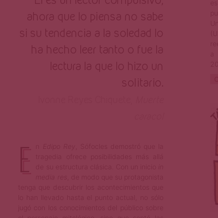
es
ahora que lo piensa no sabe
pu
U
si su tendencia a la soledad lo
(U
re
ha hecho leer tanto o fue la
a 
lectura la que lo hizo un
20
solitario.
C
Ivonne Reyes Chiquete,
Muerte
caracol
E
n
Edipo Rey
, Sófocles demostró que la
tragedia ofrece posibilidades más allá
de su estructura clásica. Con un inicio
in
media res
, de modo que su protagonista
tenga que descubrir los acontecimientos que
lo han llevado hasta el punto actual, no sólo
jugó con los conocimientos del público sobre
el personaje mitológico, sino que sentó las