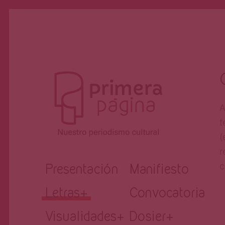
A
t
(
r
Revista
Nuestro periodismo cultural
c
Presentación
Manifiesto
Letras
+
Convocatoria
Primera
Visualidades
+
Dosier
+