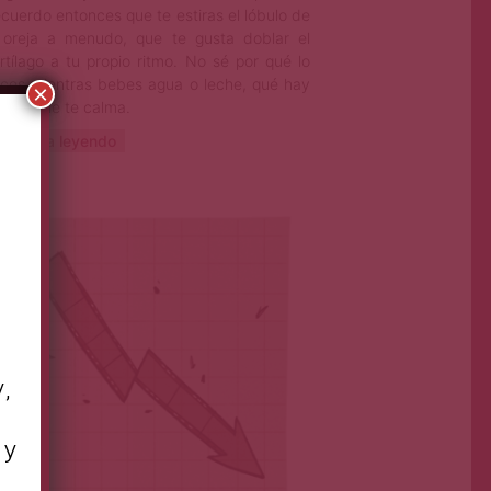
cuerdo entonces que te estiras el lóbulo de
 oreja a menudo, que te gusta doblar el
rtílago a tu propio ritmo. No sé por qué lo
ces mientras bebes agua o leche, qué hay
×
 eso que te calma.
ontinúa leyendo
Primera Página
Ago 9, 2023
y,
 y