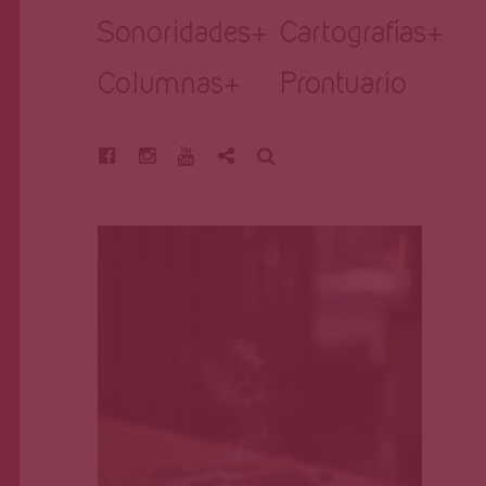
Página
Sonoridades
+
Cartografías
+
Columnas
+
Prontuario
BUSCAR
Sarah Angélica Cruz
Sep 11, 2023