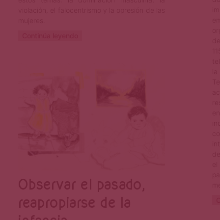
im
violación, el falocentrismo y la opresión de las
em
mujeres.
or
Continúa leyendo
de
11
te
Marcela Chávez
Ago 2, 2023
l
Te
ac
re
en
in
co
in
de
el
pa
Observar el pasado,
me
reapropiarse de la
C