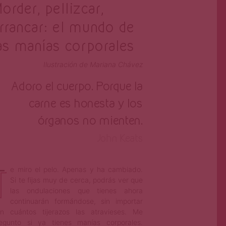
order, pellizcar,
rrancar: el mundo de
as manías corporales
Ilustración de Mariana Chávez
Adoro el cuerpo. Porque la
carne es honesta y los
órganos no mienten.
John Keats
T
e miro el pelo. Apenas y ha cambiado.
Si te fijas muy de cerca, podrás ver que
las ondulaciones que tienes ahora
continuarán formándose, sin importar
n cuántos tijerazos las atravieses. Me
egunto si ya tienes manías corporales.