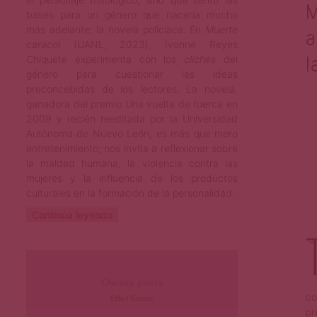
M
bases para un género que nacería mucho
más adelante: la novela policiaca. En
Muerte
a
caracol
(UANL, 2023), Ivonne Reyes
l
Chiquete experimenta con los
clichés
del
género para cuestionar las ideas
preconcebidas de los lectores. La novela,
ganadora del premio Una vuelta de tuerca en
2009 y recién reeditada por la Universidad
Autónoma de Nuevo León, es más que mero
entretenimiento; nos invita a reflexionar sobre
la maldad humana, la violencia contra las
mujeres y la influencia de los productos
culturales en la formación de la personalidad.
Continúa leyendo
Joshua Córdova
Ago 23, 2023
co
pr