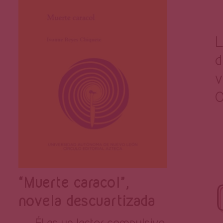
L
d
v
O
“Muerte caracol”,
novela descuartizada
Él es un lector compulsivo,