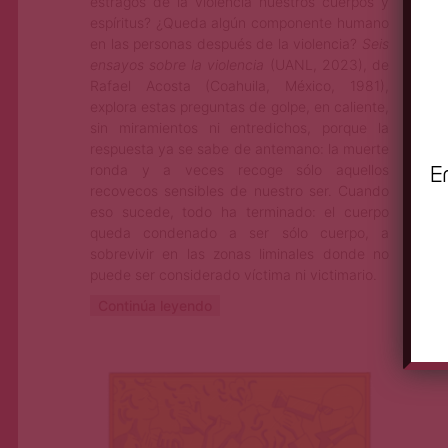
estragos de la violencia nuestros cuerpos y
espíritus? ¿Queda algún componente humano
en las personas después de la violencia?
Seis
ensayos sobre la violencia
(UANL, 2023), de
Rafael Acosta (Coahuila, México, 1981),
explora estas preguntas de golpe, en caliente,
sin miramientos ni entredichos, porque la
respuesta ya se sabe de antemano: la muerte
E
ronda y a veces recoge sólo aquellos
recovecos sensibles de nuestro ser. Cuando
eso sucede, todo ha terminado: el cuerpo
queda condenado a ser sólo cuerpo, a
sobrevivir en las zonas liminales donde no
puede ser considerado víctima ni victimario.
Continúa leyendo
Rodolfo Munguía
Ago 7, 2023