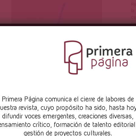
Re
la
ca
ha
en
C
Léase en caso de
Pr
imera Página comunica el cierre de labores de
subversión: “Oscura
uestra revista, cuyo propósito ha sido, hasta ho
punta”, de Ethel
difundir voces emergentes, creaciones diversas,
ensamiento crítico, formación de talento editorial
Krauze
gestión de proyectos culturales.