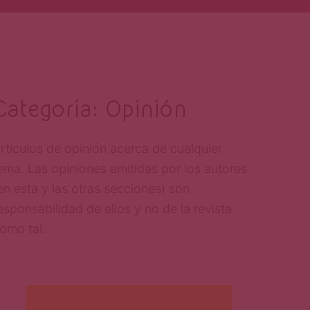
Categoría:
Opinión
rtículos de opinión acerca de cualquier
ema. Las opiniones emitidas por los autores
en esta y las otras secciones) son
esponsabilidad de ellos y no de la revista
omo tal.
Martha Vidal-Guirao
Sep 13, 2023