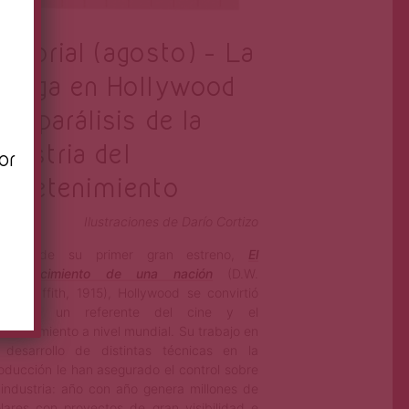
ditorial (agosto) – La
n
uelga en Hollywood
 la parálisis de la
ndustria del
or
ntretenimiento
Ilustraciones de Darío Cortizo
D
esde su primer gran estreno,
El
nacimiento de una nación
(D.W.
Griffith, 1915), Hollywood se convirtió
en un referente del cine y el
tretenimiento a nivel mundial. Su trabajo en
 desarrollo de distintas técnicas en la
oducción le han asegurado el control sobre
 industria: año con año genera millones de
lares con proyectos de gran visibilidad e