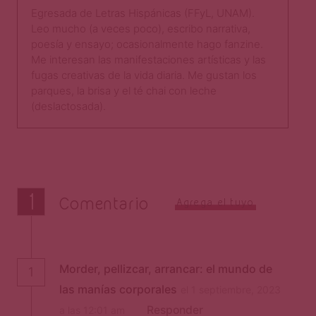
Egresada de Letras Hispánicas (FFyL, UNAM).
Leo mucho (a veces poco), escribo narrativa,
poesía y ensayo; ocasionalmente hago fanzine.
Me interesan las manifestaciones artísticas y las
fugas creativas de la vida diaria. Me gustan los
parques, la brisa y el té chai con leche
(deslactosada).
1
Comentario
Agrega el tuyo
Morder, pellizcar, arrancar: el mundo de
1
las manías corporales
el 1 septiembre, 2023
Responder
a las 12:01 am