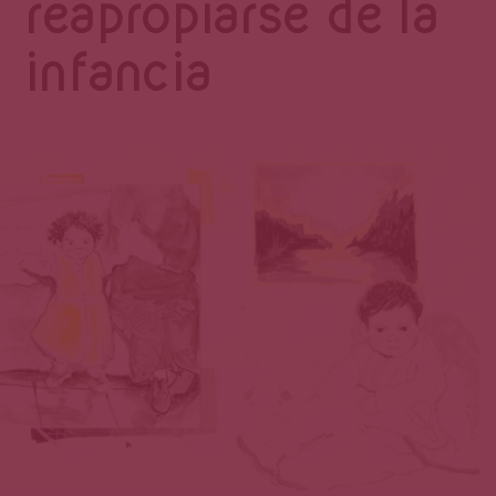
Página
reapropiarse de la
infancia