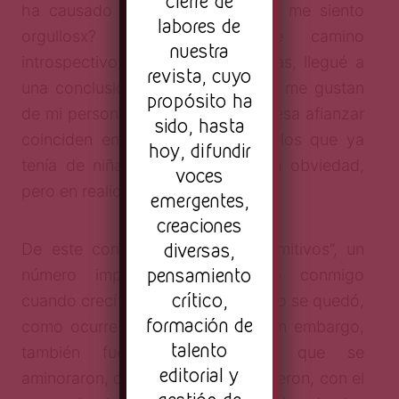
cierre de
ha causado problemas? ¿De qué me siento
labores de
orgullosx? Al recorrer este camino
nuestra
introspectivo, en busca de mejoras, llegué a
revista, cuyo
una conclusión: los aspectos que me gustan
propósito ha
de mi personalidad y que me interesa afianzar
sido, hasta
coinciden en buena medida con los que ya
hoy, difundir
tenía de niña. Puede parecer una obviedad,
voces
pero en realidad es más complejo.
emergentes,
creaciones
diversas,
De este conjunto de rasgos “primitivos”, un
pensamiento
número importante permaneció conmigo
crítico,
cuando crecí —lo más problemático se quedó,
formación de
como ocurre con frecuencia—. Sin embargo,
talento
también fueron muchos los que se
editorial y
aminoraron, o inclusive desaparecieron, con el