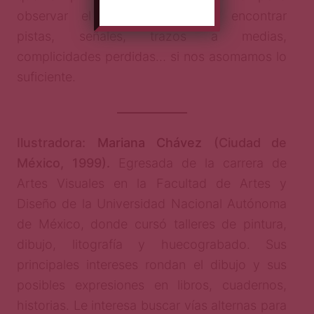
observar el pasado. Podemos encontrar
pistas, señales, trazos a medias,
complicidades perdidas… si nos asomamos lo
suficiente.
Ilustradora:
Mariana Chávez
(Ciudad de
México, 1999).
Egresada de la carrera de
Artes Visuales en la Facultad de Artes y
Diseño de la Universidad Nacional Autónoma
de México, donde cursó talleres de pintura,
dibujo, litografía y huecograbado. Sus
principales intereses rondan el dibujo y sus
posibles expresiones en libros, cuadernos,
historias. Le interesa buscar vías alternas para