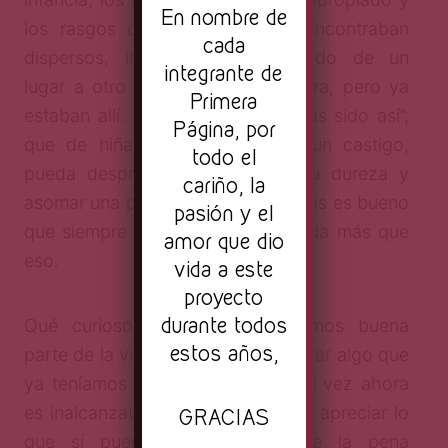
En nombre de
los rasgos que aún busco se encontraban
cada
dispersos, inconscientes, corriendo de un
integrante de
lugar a otro sin una dirección clara, pero ya
Primera
estaban allí. Quizás el “siempre has sido así”,
Página, por
que de niña me pesaba como un castigo,
todo el
pueda desprenderse ahora de su dureza y
cariño, la
asomar una pizca de orgullo. Quizás es bueno
pasión y el
que siempre seré quien soy, y nada más que
amor que dio
eso.
vida a este
proyecto
durante todos
Qué curioso, pienso, nos pasamos buena
estos años,
parte de la vida intentando recuperar algo que
ya teníamos en un inicio y que tal vez ahora
es inalcanzable. Pero vale la pena apreciar lo
GRACIAS
que sí pueda recuperarse. Vale la pena