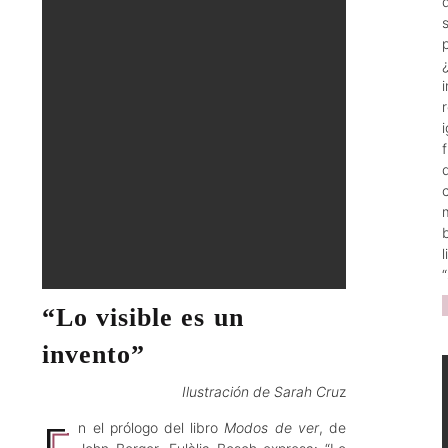
Sarah Angélica Cruz
May 26, 2023
“Lo visible es un
invento”
Ilustración de Sarah Cru
z
n el prólogo del libro
Modos de ver
, de