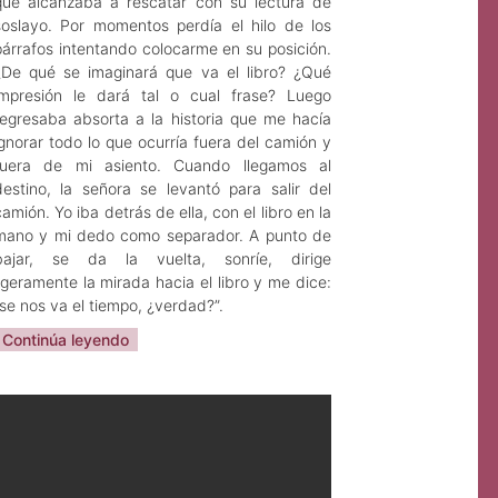
que alcanzaba a rescatar con su lectura de
soslayo. Por momentos perdía el hilo de los
párrafos intentando colocarme en su posición.
¿De qué se imaginará que va el libro? ¿Qué
impresión le dará tal o cual frase? Luego
regresaba absorta a la historia que me hacía
ignorar todo lo que ocurría fuera del camión y
fuera de mi asiento. Cuando llegamos al
destino, la señora se levantó para salir del
camión. Yo iba detrás de ella, con el libro en la
mano y mi dedo como separador. A punto de
bajar, se da la vuelta, sonríe, dirige
ligeramente la mirada hacia el libro y me dice:
“se nos va el tiempo, ¿verdad?”.
Continúa leyendo
Sarah Angélica Cruz
Mar 27, 2023