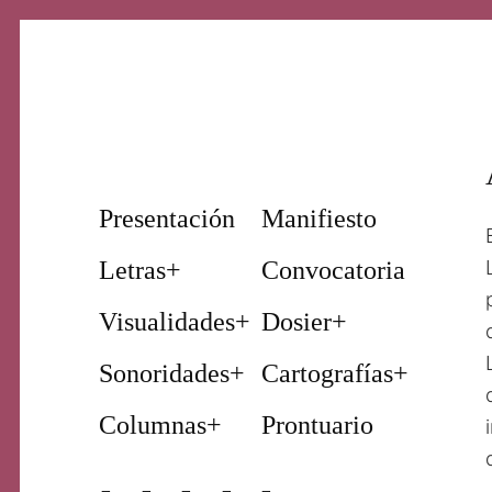
Nuestro periodismo cultural
Revista
Presentación
Manifiesto
Letras
+
Convocatoria
Primera
Visualidades
+
Dosier
+
Sonoridades
+
Cartografías
+
Página
Columnas
+
Prontuario