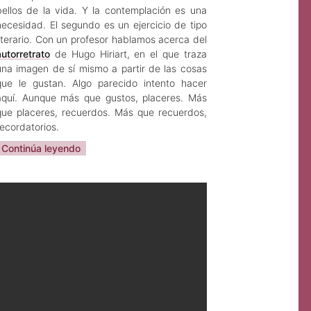
bellos de la vida. Y la contemplación es una
necesidad. El segundo es un ejercicio de tipo
literario. Con un profesor hablamos acerca del
autorretrato
de Hugo Hiriart, en el que traza
una imagen de sí mismo a partir de las cosas
que le gustan. Algo parecido intento hacer
aquí. Aunque más que gustos, placeres. Más
que placeres, recuerdos. Más que recuerdos,
recordatorios.
Continúa leyendo
Sarah Angélica Cruz
Jul 18, 2023