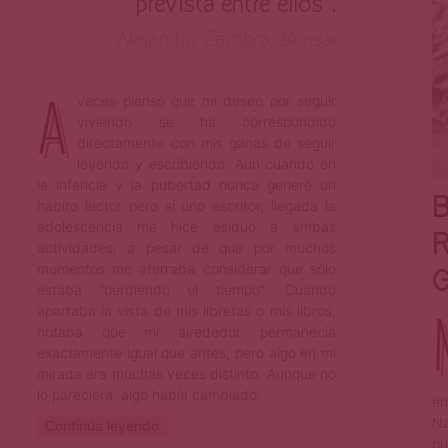
prevista entre ellos”.
Alejandro Zambra,
Bonsai
A
veces pienso que mi deseo por seguir
viviendo se ha correspondido
directamente con mis ganas de seguir
leyendo y escribiendo. Aun cuando en
la infancia y la pubertad nunca generé un
B
hábito lector pero sí uno escritor, llegada la
adolescencia me hice asiduo a ambas
R
actividades, a pesar de que por muchos
momentos me aterraba considerar que sólo
G
estaba “perdiendo el tiempo”. Cuando
apartaba la vista de mis libretas o mis libros,
notaba que mi alrededor permanecía
exactamente igual que antes, pero algo en mi
mirada era muchas veces distinto. Aunque no
lo pareciera, algo había cambiado.
en
Na
Continúa leyendo
pu