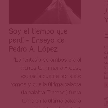
H
J
Y
Soy el tiempo que
E
perdí – Ensayo de
Pedro A. López
Ex
de
el
“La fantasía de ambos era al
qu
menos terminar a Proust,
Un
de
estirar la cuerda por siete
lo
tomos y que la última palabra
C
(la palabra Tiempo) fuera
también la última palabra