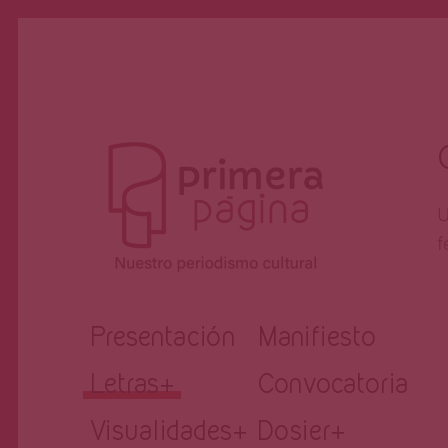
U
f
Revista
Nuestro periodismo cultural
Presentación
Manifiesto
Letras
+
Convocatoria
Primera
Visualidades
+
Dosier
+