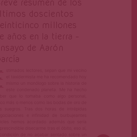
reve resumen de los
ltimos doscientos
einticinco millones
e años en la tierra –
nsayo de Aarón
arcía
E
stimados lectores, sepan que mi vecino
el taxidermista me ha recomendado hoy
mismo un monólogo sobre la historia de
este condenado planeta. Me ha hecho
ber que lo tomaba como algo personal,
co más o menos como las bodas de oro de
s suegros. Tras dos horas de intrépidas
gociaciones e infinidad de burbujeantes
icles hemos acordado además que sería
prescindible disecarme tras el óbito, eso sí,
condición de no acabar sentado sobre un