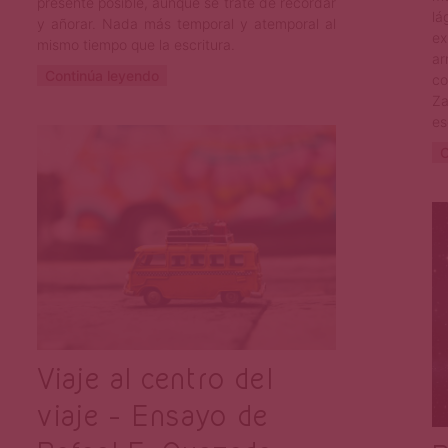
presente posible, aunque se trate de recordar
lá
y añorar. Nada más temporal y atemporal al
ex
mismo tiempo que la escritura.
a
Continúa leyendo
co
Za
es
Primera Página
Sep 21, 2023
C
Viaje al centro del
viaje – Ensayo de