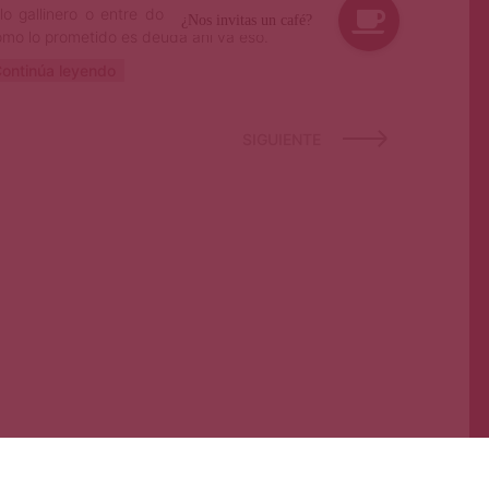
lo gallinero o entre dos periquitos soeces.
mo lo prometido es deuda ahí va eso.
ontinúa leyendo
SIGUIENTE