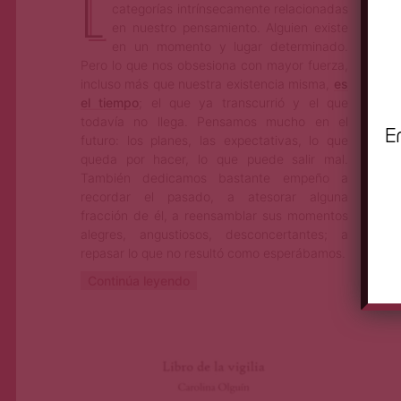
L
categorías intrínsecamente relacionadas
en nuestro pensamiento. Alguien existe
en un momento y lugar determinado.
Pero lo que nos obsesiona con mayor fuerza,
incluso más que nuestra existencia misma,
es
el tiempo
; el que ya transcurrió y el que
todavía no llega. Pensamos mucho en el
E
futuro: los planes, las expectativas, lo que
queda por hacer, lo que puede salir mal.
También dedicamos bastante empeño a
recordar el pasado, a atesorar alguna
fracción de él, a reensamblar sus momentos
alegres, angustiosos, desconcertantes; a
repasar lo que no resultó como esperábamos.
Continúa leyendo
Lino Maraver
Sep 25, 2023