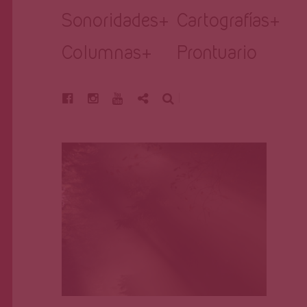
Página
Sonoridades
+
Cartografías
+
Columnas
+
Prontuario
BUSCAR
Primera Página
Oct 6, 2023