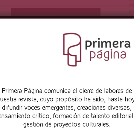
mi
pr
Sarah Angélica Cruz
Oct 2, 2023
q
c
in
de
C
Mes de cumpleaños:
Pr
imera Página comunica el cierre de labores de
ejercicio de escritura
uestra revista, cuyo propósito ha sido, hasta ho
para habitar el paso
difundir voces emergentes, creaciones diversas,
ensamiento crítico, formación de talento editorial
del tiempo
gestión de proyectos culturales.
Ilustración de Sarah Cruz