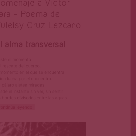
omenaje a Víctor
ara – Poema de
uleisy Cruz Lezcano
l alma transversal
iste el momento
l rescate del cuerpo,
 momento en el que se encuentra
ien lucha por el encuentro.
 pájaro aletea miradas
sde el instante sin ver, sin sentir
s bordes divisorios entre las aguas.
ontinúa leyendo
Primera Página
Oct 4, 2023