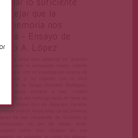
lvidar lo suficiente
n
in dejar que la
esmemoria nos
enza – Ensayo de
or
edro A. López
H
ace unos días desperté sin grandes
ánimos ni demasiada ilusión. Intenté
seguir con mi investigación acerca de
2666
y su relación con la obra
riodística de Sergio González Rodríguez,
ero después empecé a leer —como
nsecuencia del hartazgo hacia mi tema de
sis— el último libro de Alejandro Zambra,
teratura infantil
. Había leído ya las primeras
ginas de ese compendio de ficciones (y
utoficciones) un par de meses atrás.
ecuerdo haber sido incapaz en ese
mento de aguantar la caída de algunas