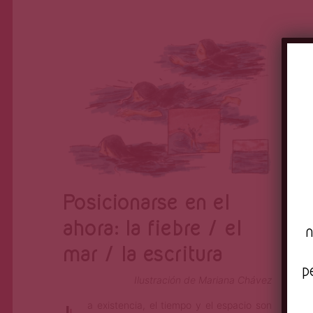
Marcela Chávez
Sep 27, 2023
Posicionarse en el
ahora: la fiebre / el
n
mar / la escritura
p
Ilustración de Mariana Chávez
a existencia, el tiempo y el espacio son