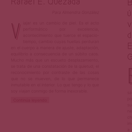
Rafael E. Quezada
B
ú
Para Almendra González
V
v
iajar es un cambio de piel. Es el acto
performático por excelencia,
d
acontecimiento que tuerce el espacio-
tiempo, cambio cuyas huellas perduran
E
en el cuerpo a manera de ajuste, adaptación,
equilibrio a consecuencia de un súbito caos.
G
Mucho más que un escueto desplazamiento,
se trata de una constatación de la quietud; el
reconocimiento por contraste de las cosas
que no se mueven, de lo que permanece
inmutable en el interior. Lo que tengo y lo que
soy viajan conmigo de forma inexorable.
sa
po
Continúa leyendo
su
ne
ch
im
a 