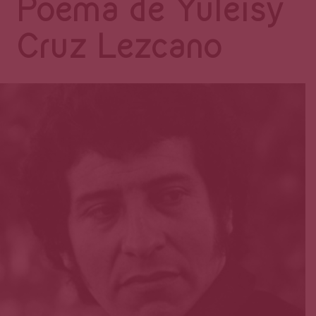
Página
Poema de Yuleisy
Cruz Lezcano