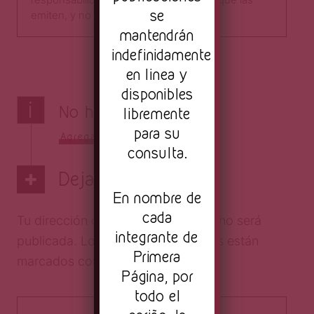
se
emiten, y no del sitio como tal.​
mantendrán
indefinidamente
en linea y
disponibles
i
No hay comentarios
libremente
para su
Agrega el tuyo
consulta.
Deja una respuesta
En nombre de
cada
Tu dirección de correo electrónico no será
integrante de
publicada.
Los campos obligatorios están
Primera
marcados con
*
Página, por
todo el