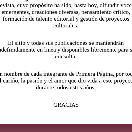
revista, cuyo propósito ha sido, hasta hoy, difundir voce
emergentes, creaciones diversas, pensamiento crítico,
formación de talento editorial y gestión de proyectos
culturales.
El sitio y todas sus publicaciones se mantendrán
ndefinidamente en linea y disponibles libremente para 
consulta.
n nombre de cada integrante de Primera Página, por to
l cariño, la pasión y el amor que dio vida a este proyec
durante todos estos años,
GRACIAS
Continúa leyendo
C
giovannaenriquez
Jun 24, 2022
Agnes von
“