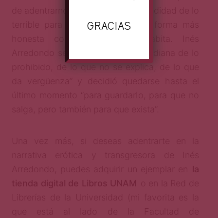
de adentrarnos un rato en la profundidad de lo
GRACIAS
terrible para salir a flote de una forma más
honesta con lo que nos habita. Inés
Arredondo se propuso ser “la guardiana de lo
prohibido, de lo que no se explica, de lo que
da vergüenza” y decidió quedarse hasta el
último momento “para guardarlo, para que no
salga, pero también para que exista”.
Una vez más, si deseas adentrarte en la
narrativa erótica y transgresora de Inés
Arredondo, puedes adquirir un ejemplar en
la
tienda digital de Libros UNAM
o en la Red de
Librerías de la Universidad (mi favorita es la
que está al lado de la Facultad de