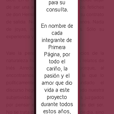
para su
de ser una estatua y poner fin a los fetiches
consulta.
de don Hernán con un golpe, firma su contrato
de salida. No lleva nada en las manos. Nada
En nombre de
de joyas, ropajes finos, ni libros. Sólo su
cada
experiencia y aprendizajes.
integrante de
Primera
Vale la pena explorar los resquicios de la
Página, por
todo el
naturaleza humana a través de los relatos de
cariño, la
Inés Arredondo, sobre todo porque, al
pasión y el
encontrarnos en una época en la que lo
amor que dio
políticamente correcto ha inundado el
vida a este
discurso hegemónico y ha atravesado nuestra
proyecto
subjetividad, a veces nos sentimos juzgados
durante todos
por pensar en posibilidades oscuras del ser.
estos años,
No se trata de sacarlas a plena luz de día, sino