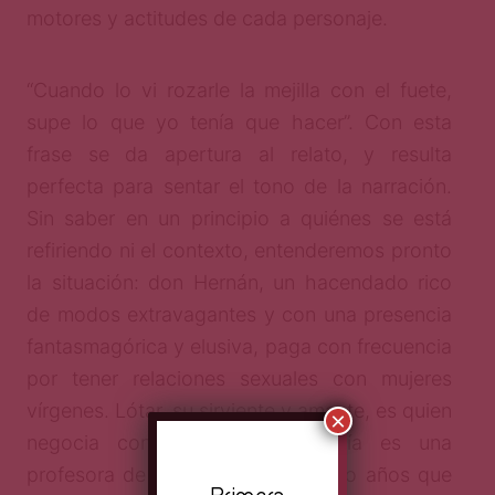
motores y actitudes de cada personaje.
“Cuando lo vi rozarle la mejilla con el fuete,
supe lo que yo tenía que hacer”. Con esta
frase se da apertura al relato, y resulta
perfecta para sentar el tono de la narración.
Sin saber en un principio a quiénes se está
refiriendo ni el contexto, entenderemos pronto
la situación: don Hernán, un hacendado rico
de modos extravagantes y con una presencia
fantasmagórica y elusiva, paga con frecuencia
por tener relaciones sexuales con mujeres
vírgenes. Lótar, su sirviente y amante, es quien
×
negocia con las candidatas. Lía es una
profesora de primaria de dieciocho años que