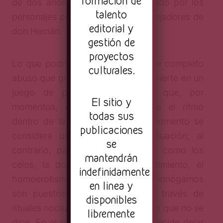
formación de
de dos años por el mundo realizado por los
talento
personajes principales y otros trabajadores de
editorial y
don Hernán.
gestión de
proyectos
Lo que podría ser una situación de completo
culturales.
abuso que genere escozor, se convierte en un
juego de poder intrigante, ya que, por
El sitio y
momentos, es Lía quien impone el ritmo
todas sus
dentro de la casa y en ningún momento se
publicaciones
considera una víctima de su situación; al
se
contrario, parece gozarla. Temas como los
mantendrán
celos, la dominación y el sometimiento, el
indefinidamente
homoerotismo y los vínculos no monógamos
en linea y
son puestos en tela de juicio a través de
disponibles
rituales nocturnos y de todo aquello que no se
libremente
dice. En el momento en que Lía decide dejar