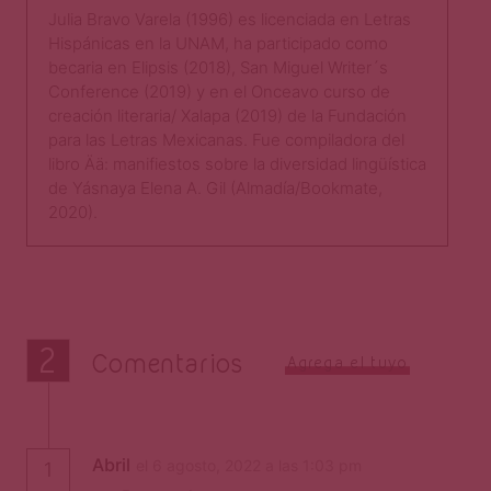
Julia Bravo Varela (1996) es licenciada en Letras
Hispánicas en la UNAM, ha participado como
becaria en Elipsis (2018), San Miguel Writer´s
Conference (2019) y en el Onceavo curso de
creación literaria/ Xalapa (2019) de la Fundación
para las Letras Mexicanas. Fue compiladora del
libro Ää: manifiestos sobre la diversidad lingüística
de Yásnaya Elena A. Gil (Almadía/Bookmate,
2020).
2
Comentarios
Agrega el tuyo
Abril
el 6 agosto, 2022 a las 1:03 pm
1