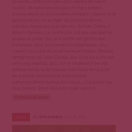
llamamos minificción tiene poco tiempo de haber
nacido, de habérsele otorgado forma y palabra.
Arreola mismo se pronunciaba escéptico respecto a la
denominación; no se digan las posturas de mis
queridos maestros Lucila herrera, Gonzalo Celorio y
Alberto Paredes. La minificción, o lo que sea que los
grupos de poder que se adueñan del género han
nombrado, tiene dos momentos importantes: uno,
cuando nace una de las primeras antologías (
Relatos
vertiginosos
de Lauro Zavala, que vio la luz a principio
del nuevo milenio); otro, con el nacimiento de una
primera teoría, la de Dolores Koch hacia el inicio de
los ochenta. Escritores de brevedades
contemporáneos buenos son pocos, y los pocos hay
muy buenos. Entre ellos está Hugo Labravo.
Continúa leyendo
Por
Sofía Amezcua
Abr 18, 2019
Letras