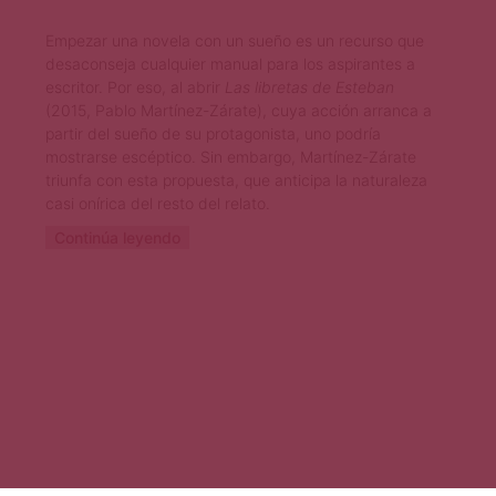
Empezar una novela con un sueño es un recurso que
desaconseja cualquier manual para los aspirantes a
escritor. Por eso, al abrir
Las libretas de Esteban
(2015, Pablo Martínez-Zárate), cuya acción arranca a
partir del sueño de su protagonista, uno podría
mostrarse escéptico. Sin embargo, Martínez-Zárate
triunfa con esta propuesta, que anticipa la naturaleza
casi onírica del resto del relato.
Continúa leyendo