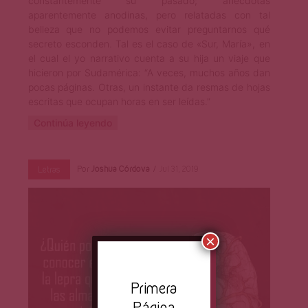
constantemente su pasado; anécdotas
aparentemente anodinas, pero relatadas con tal
belleza que no podemos evitar preguntarnos qué
secreto esconden. Tal es el caso de «Sur, María», en
el cual el yo narrativo cuenta a su hija un viaje que
hicieron por Sudamérica: “A veces, muchos años dan
pocas páginas. Otras, un instante da resmas de hojas
escritas que ocupan horas en ser leídas.”
Continúa leyendo
Por
Joshua Córdova
Jul 31, 2019
Letras
×
Pr
imera
Página