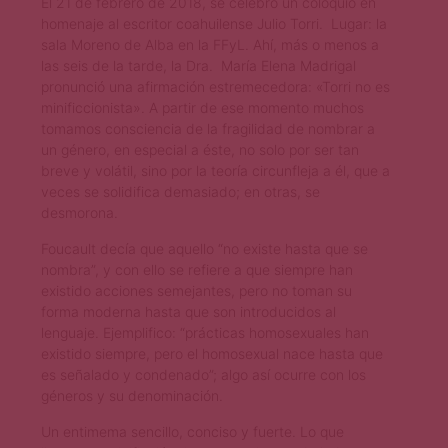
El 21 de febrero de 2018, se celebró un coloquio en
homenaje al escritor coahuilense Julio Torri. Lugar: la
sala Moreno de Alba en la FFyL. Ahí, más o menos a
las seis de la tarde, la Dra. María Elena Madrigal
pronunció una afirmación estremecedora: «Torri no es
minificcionista». A partir de ese momento muchos
tomamos consciencia de la fragilidad de nombrar a
un género, en especial a éste, no solo por ser tan
breve y volátil, sino por la teoría circunfleja a él, que a
veces se solidifica demasiado; en otras, se
desmorona.
Foucault decía que aquello “no existe hasta que se
nombra”, y con ello se refiere a que siempre han
existido acciones semejantes, pero no toman su
forma moderna hasta que son introducidos al
lenguaje. Ejemplifico: “prácticas homosexuales han
existido siempre, pero el homosexual nace hasta que
es señalado y condenado”; algo así ocurre con los
géneros y su denominación.
Un entimema sencillo, conciso y fuerte. Lo que