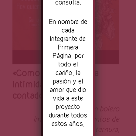
consulta.
En nombre de
cada
integrante de
Primera
Página, por
todo el
«Como un bolero»: La
cariño, la
pasión y el
intimidad del relato
amor que dio
contado al oído
vida a este
proyecto
Como un bolero
durante todos
Improviso movimientos de
estos años,
ternura,