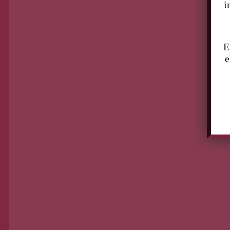
i
ganancia y la pérdida
Las tecnologías te dan
E
oportunidades, pero no están
e
libres de tener un precio: hay que
pagar por él. Siempre debes
hacer un balance entre lo que
ganas y lo que pierdes.
Zygmunt Bauman