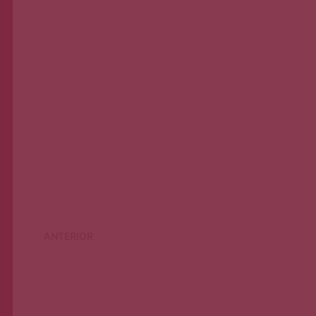
blackface
asian washing
Continúa leyendo
ANTERIOR