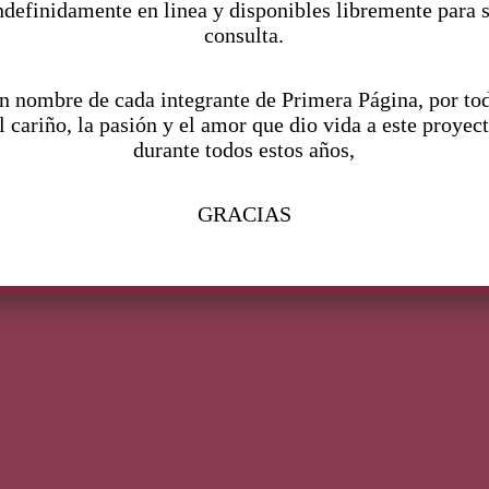
ndefinidamente en linea y disponibles libremente para 
¿Cuándo
“
consulta.
normalizaremos a la
mujer soltera en el
n nombre de cada integrante de Primera Página, por to
l cariño, la pasión y el amor que dio vida a este proyec
cine?
durante todos estos años,
M
erlina
Miércoles
una de
las creaciones originales de Netflix
GRACIAS
más vistas
C
la representación de
los personajes negros
queerbaiting
R