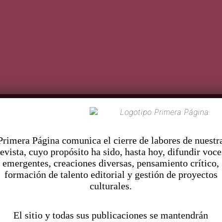
f
ug
hu
Pr
imera Página comunica el cierre de labores de nuestr
revista, cuyo propósito ha sido, hasta hoy, difundir voce
Continúa leyendo
emergentes, creaciones diversas, pensamiento crítico,
C
formación de talento editorial y gestión de proyectos
culturales.
Martha Vidal-Guirao
Ene 27, 2023
T
El sitio y todas sus publicaciones se mantendrán
t