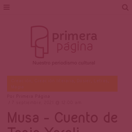
Revista
Nuestro periodismo cultural
Creación
,
Creación literaria
,
Dosier
,
Letras
,
Magia
Por
Primera Página
Primera
7 septiembre, 2021
12:00 am
Musa – Cuento de