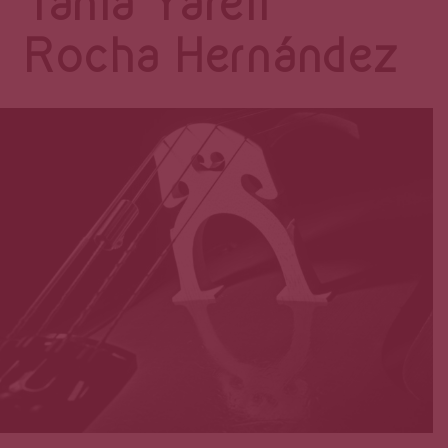
Página
Tania Yareli
Rocha Hernández