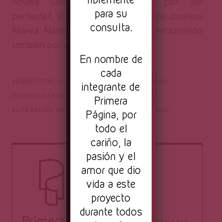
novela juvenil
Ámbar ¿Morir por ser
para su
perfecta?
, y es coautora del libro de cuentos
consulta.
Nueva Narrativa Caborquense
, seleccionado
también por el PES 2017-2018.
En nombre de
cada
CUENTISTAS MEXICANAS
CUENTO MEXICANO
integrante de
ESCRITORAS MEXICANAS CONTEMPORÁNEAS
Primera
LITERATURA MEXICANA
LITERATURA Y MAGIA
Página, por
todo el
cariño, la
pasión y el
amor que dio
vida a este
proyecto
durante todos
Primera Página