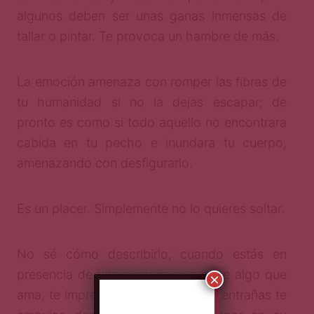
algunos deben ser unas ganas inmensas de
tallar o pintar. Te provoca un hambre de más.
La emoción amenaza con romper las fibras de
tu humanidad si no la dejas escapar; de
pronto es como si todo aquello no encontrara
cabida en tu pecho e inundara tu cuerpo,
amenazando con desfigurarlo.
Es un placer. Simplemente no lo quieres soltar.
No sé cómo describirlo, cuando estás en
presencia de una persona que hace algo que
×
ama, te impregna los sentidos, las entrañas te