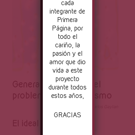
cada
integrante de
Primera
Página, por
todo el
cariño, la
pasión y el
amor que dio
vida a este
proyecto
Generation Hustle y el
durante todos
problema del capitalismo
estos años,
Ilustración de Carlos Gaytan
GRACIAS
El ideal