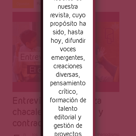
Por
Rodolfo Munguía
Ago 24, 2021
Opinión
nuestra
revista, cuyo
propósito ha
sido, hasta
hoy, difundir
voces
emergentes,
creaciones
diversas,
pensamiento
crítico,
Entrevista con El caza
formación de
talento
chacales: encuentros y
editorial y
contracultura
gestión de
proyectos
n los setentas, el Nuevo Periodismo