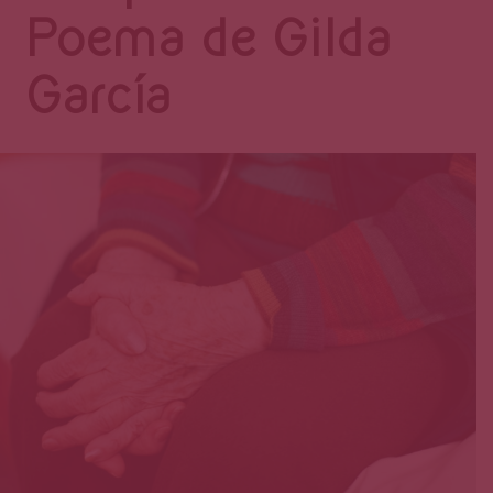
Página
Poema de Gilda
García