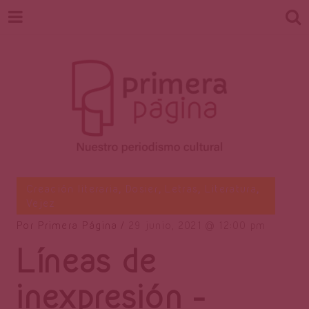
Revista
Nuestro periodismo cultural
Creación literaria
,
Dosier
,
Letras
,
Literatura
,
Vejez
Por
Primera Página
29 junio, 2021
12:00 pm
Primera
Líneas de
inexpresión –