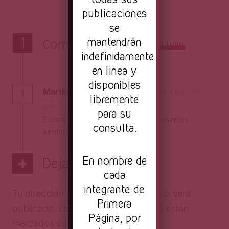
publicaciones
se
1
mantendrán
Comentario
Agrega el tuyo
indefinidamente
en linea y
disponibles
Martha Obregón
el 30 junio, 2021 a las 1:45
1
libremente
Responder
pm
para su
Excelente que capacidad de expresar los
consulta.
sentimientos
En nombre de
Deja una respuesta
cada
integrante de
Tu dirección de correo electrónico no será
Primera
publicada.
Los campos obligatorios están
Página, por
marcados con
*