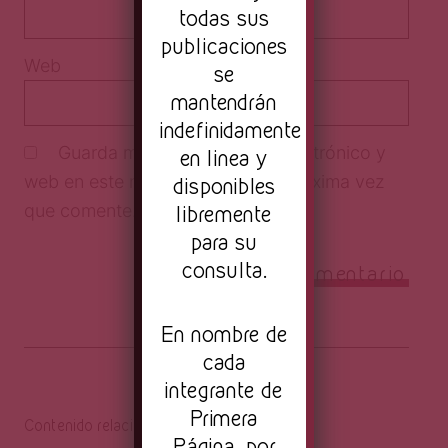
todas sus
publicaciones
Web
se
mantendrán
indefinidamente
Guarda mi nombre, correo electrónico y
en linea y
web en este navegador para la próxima vez
disponibles
que comente.
libremente
para su
consulta.
En nombre de
cada
integrante de
Primera
Contenido relacionado
Página, por