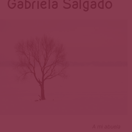
Página
Gabriela Salgado
A mi abuela