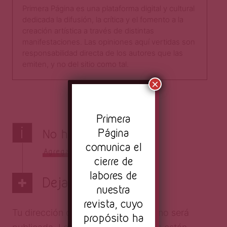
Primera Página es una plataforma digital y cultural
dedicada la difusión, la crítica y el fomento a la
creación artística a través de distintas
manifestaciones. Las opiniones aquí vertidas son
responsabilidad directa de los autores que las
emiten, y no del sitio como tal.​
×
Pr
imera
i
Página
No hay comentarios
comunica el
Agrega el tuyo
cierre de
labores de
Deja una respuesta
nuestra
revista, cuyo
Tu dirección de correo electrónico no será
propósito ha