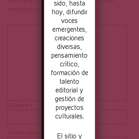
publicada.
Los campos obligatorios están
sido, hasta
marcados con
*
hoy, difundir
voces
emergentes,
creaciones
diversas,
pensamiento
crítico,
formación de
talento
editorial y
gestión de
Nombre
*
proyectos
culturales.
Correo electrónico
*
El sitio y