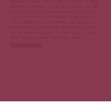
Necesita a alguien que le haga la comida. Se está
quedando muy flaca”, le dijo su padre. Al salir del
coche vio a su primo Javier salir de la casa de su tía.
“¿Es que ha muerto la tía Emilia?”, preguntó con un
rostro inquieto. Su mente infantil unió recuerdos y
sentimientos. Su primo Javier hacía tiempo que dijo
que no volvería al pueblo a visitar a la tía Emilia.
“¿Por… Por qué lo dices?”, balbució su padre.
Continúa leyendo