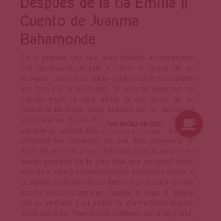
Después de la tía Emilia ||
Cuento de Juanma
Bahamonde
Era la primera vez que Juan visitaba el cementerio
civil de Madrid. Acudía a visitar la tumba de su
hermana. Junto a la lápida alguien había depositado
una foto de su tía Emilia. Se acordó entonces de
cuando murió la vieja dama. El año antes de su
muerte la tía Emilia había luchado por no rendirse a
las telarañas de la desmemoria. Nunca perdió la
anciana su sonrisa ancha, cálida y familiar. Siempre
arrinconó sus recuerdos de una dura posguerra: el
dolor de enterrar a sus dos hijos cuando ambos no
habían probado de la vida más que un ligero sabor
amargo al odio y el resentimiento; la rabia de perder a
su marido en la batalla de Belchite y no saber dónde
llorarlo. Recordó también cuando él llegó al pueblo
con su hermana y su padre. Su madre había llegado
hacía dos días. “Mamá está cuidando de la tía Emilia.