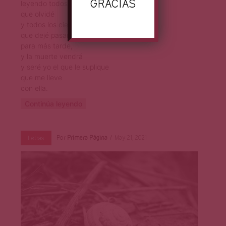
GRACIAS
leyendo todos los libros
que olvidé
y todos los cielos
que dejé pasar
para más tarde,
y la muerte vendrá
y seré yo el que le suplique
que me lleve
con ella.
Continúa leyendo
Por
Primera Página
May 21, 2021
Letras