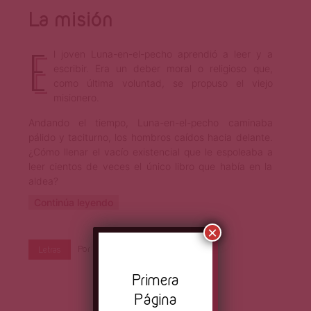
La misión
E
l joven Luna-en-el-pecho aprendió a leer y a
escribir. Era un deber moral o religioso que,
como última voluntad, se propuso el viejo
misionero.
Andando el tiempo, Luna-en-el-pecho caminaba
pálido y taciturno, los hombros caídos hacia delante.
¿Cómo llenar el vacío existencial que le espoleaba a
leer cientos de veces el único libro que había en la
aldea?
Continúa leyendo
×
Por
Primera Página
Jul 2, 2021
Letras
Pr
imera
Página