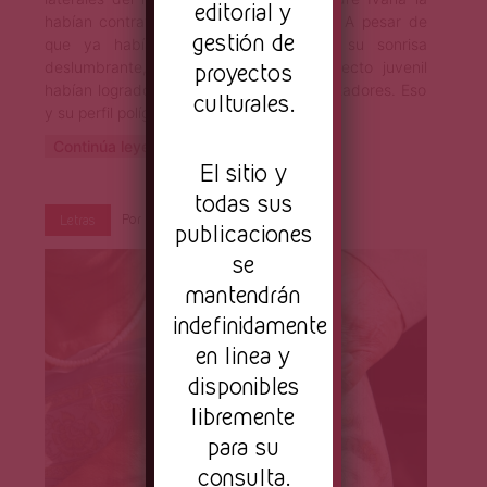
editorial y
habían contratado para la inauguración. A pesar de
gestión de
que ya había alcanzado los treinta, su sonrisa
proyectos
deslumbrante, su piel lozana y su aspecto juvenil
habían logrado convencer a los entrevistadores. Eso
culturales.
y su perfil políglota.
Continúa leyendo
El sitio y
todas sus
Por
Primera Página
Jun 25, 2021
Letras
publicaciones
se
mantendrán
indefinidamente
en linea y
disponibles
libremente
para su
consulta.