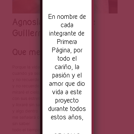
En nombre de
Agnosia – Poemas de
cada
Guillermo Arbona
integrante de
Primera
Página, por
Que me lleve
todo el
cariño, la
Porque la vida se me va a ir,
cuando ya sea menos,
pasión y el
y no recuerde leer,
amor que dio
y no recuerde escribir
vida a este
miraré el cielo,
con sus estrellas y sus nubes
proyecto
y lloraré sin saber el por qué lloro,
durante todos
y algo dentro
estos años,
me señalará con su dedo acusatorio
sin saber
todo el tiempo que perdí