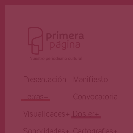
Revista
Nuestro periodismo cultural
Presentación
Manifiesto
Primera
Letras
+
Convocatoria
Página
Visualidades
+
Dosier
+
Sonoridades
+
Cartografías
+