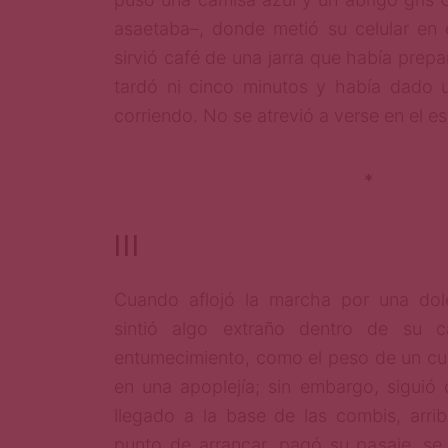
asaetaba–, donde metió su celular en el 
sirvió café de una jarra que había prep
tardó ni cinco minutos y había dado u
corriendo. No se atrevió a verse en el e
*
III
Cuando aflojó la marcha por una dole
sintió algo extraño dentro de su c
entumecimiento, como el peso de un cu
en una apoplejía; sin embargo, siguió
llegado a la base de las combis, arri
punto de arrancar, pagó su pasaje, se