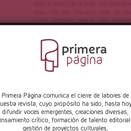
quitó el retazo de la jaula: una cabeza 
rejas. «Te dije, Navarro, eres un tar
cosa». Mientras que el niño recono
cabeza, de ésta salía expulsado el ojo i
*
I
Y despertó. Los otros días había termi
niño llorando porque aparecía un pájar
Pr
imera Página comunica el cierre de labores de
el licenciado Contreras, su jefe, le i
uestra revista, cuyo propósito ha sido, hasta ho
fallido y todo el público se carcajeaba.
difundir voces emergentes, creaciones diversas,
su inconsciente le espetaba sobre 
ensamiento crítico, formación de talento editorial
situación laboral: desde el inicio de l
gestión de proyectos culturales.