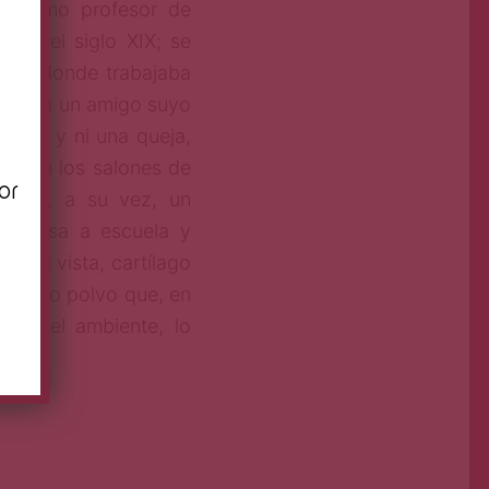
to como profesor de
tad del siglo XIX; se
n
sidad donde trabajaba
raería a un amigo suyo
ando y ni una queja,
er en los salones de
or
fueran, a su vez, un
 de casa a escuela y
de la vista, cartílago
o hecho polvo que, en
con el ambiente, lo