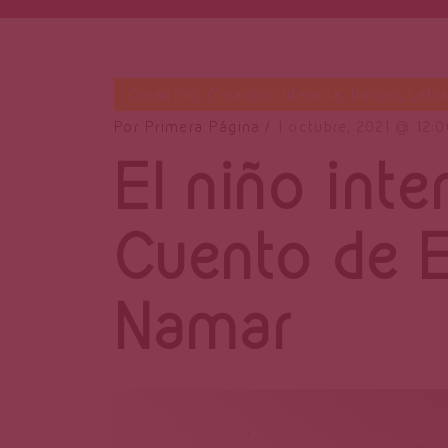
Creación
,
Creación literaria
,
Dosier
,
Letr
Por
Primera Página
1 octubre, 2021
12:
El niño inter
Cuento de 
Namar