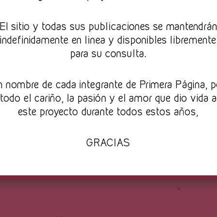
que ya no sería renovado su contra
literatura posmoderna de la primera mi
El sitio y todas sus publicaciones se mantendrá
rumoreaba en los pasillos de la univer
indefinidamente en linea y disponibles libremente
que era porque el director, Contreras, t
para su consulta.
para ocupar el puesto. Diez años enseñ
ni un remanso de ahínco para permanec
n nombre de cada integrante de Primera Página, p
clase, como si las calles recorridas 
todo el cariño, la pasión y el amor que dio vida a
artilugio maligno que por cada viaje
este proyecto durante todos estos años,
viceversa le hubiera absorbido dioptrías 
reseco de las rodillas, músculo cardiac
GRACIAS
el mejor de los casos, ya combinado 
respiraba y lo tosía de tan árido.
*