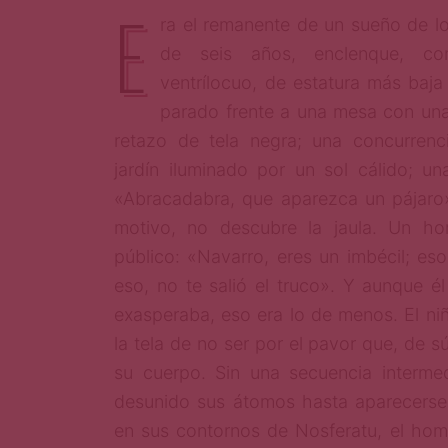
E
ra el remanente de un sueño de l
de seis años, enclenque, c
ventrílocuo, de estatura más baja
parado frente a una mesa con una
retazo de tela negra; una concurrenc
jardín iluminado por un sol cálido; un
«Abracadabra, que aparezca un pájaro».
motivo, no descubre la jaula. Un ho
público: «Navarro, eres un imbécil; eso 
eso, no te salió el truco». Y aunque él 
exasperaba, eso era lo de menos. El ni
la tela de no ser por el pavor que, de s
su cuerpo. Sin una secuencia interme
desunido sus átomos hasta aparecerse
en sus contornos de Nosferatu, el hom