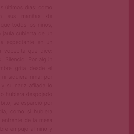
os últimos días: como
on sus manitas de
 que todos los niños,
 jaula cubierta de un
ia expectante en un
a vocecita que dice:
 Silencio. Por algún
mbre grita desde el
ni siquiera rima; por
y su nariz afilada lo
ño hubiera despojado
úbito, se esparció por
dia, como si hubiera
 enfrente de la mesa
bre empujó al niño y