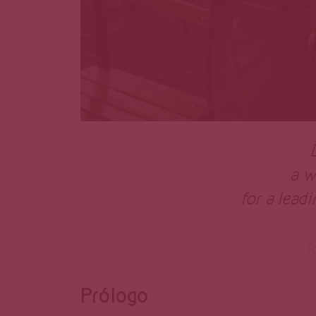
a w
for a lead
R
Prólogo