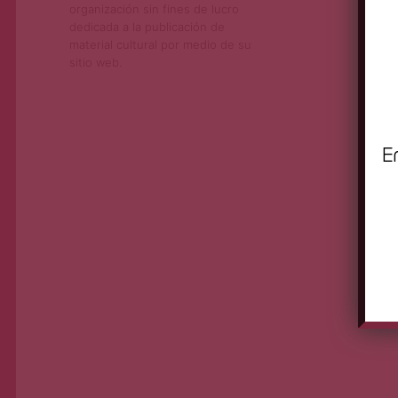
organización sin fines de lucro
dedicada a la publicación de
material cultural por medio de su
sitio web.
E