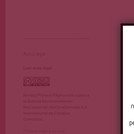
Aviso legal
Leer aviso legal
Revista Primera Página está sujeta a
la licencia Reconocimiento-
n
NoComercial-SinObraDerivada 4.0
Internacional de Creative
Commons.
p
Primera Página es una