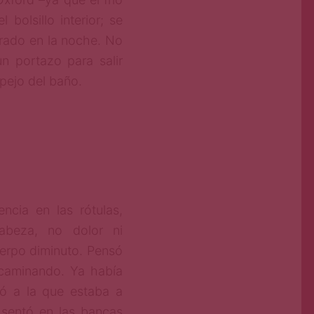
bolsillo interior; se
arado en la noche. No
n portazo para salir
spejo del baño.
ncia en las rótulas,
abeza, no dolor ni
erpo diminuto. Pensó
 caminando. Ya había
bó a la que estaba a
 sentó en las bancas