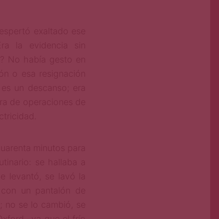
espertó exaltado ese
ra la evidencia sin
d? No había gesto en
ón o esa resignación
es un descanso; era
ra de operaciones de
tricidad.
cuarenta minutos para
tinario: se hallaba a
e levantó, se lavó la
 con un pantalón de
; no se lo cambió, se
xford –ya que el frío