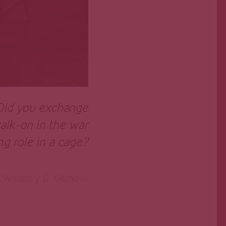
Did you exchange
alk-on in the war
ing role in a cage?
.Waters y D. Gilmour