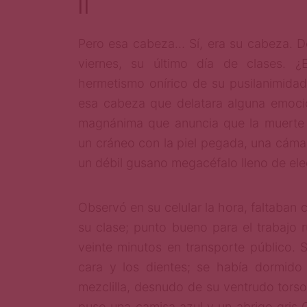
II
Pero esa cabeza… Sí, era su cabeza. D
viernes, su último día de clases. ¿E
hermetismo onírico de su pusilanimida
esa cabeza que delatara alguna emoci
magnánima que anuncia que la muerte 
un cráneo con la piel pegada, una cáma
un débil gusano megacéfalo lleno de elec
Observó en su celular la hora, faltaban 
su clase; punto bueno para el trabajo ru
veinte minutos en transporte público. S
cara y los dientes; se había dormido
mezclilla, desnudo de su ventrudo torso
puso una camisa azul y un abrigo gris O