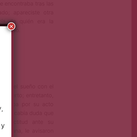
se encontraba tras las
ado; apareciste otra
cía de quién era la
×
zquierdo.
nado el sueño con el
o muerto; entretanto,
ncrepaba por su acto
y,
 No le cabía duda que
su actitud ante su
 y
a semana, le avisaron