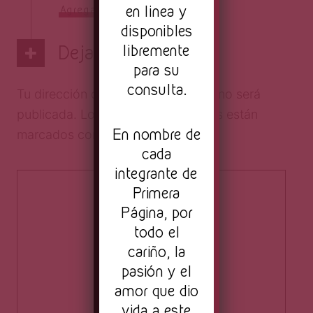
en linea y
Agrega el tuyo
disponibles
libremente
Deja una respuesta
para su
consulta.
Tu dirección de correo electrónico no será
publicada.
Los campos obligatorios están
En nombre de
marcados con
*
cada
integrante de
Primera
Página, por
todo el
cariño, la
pasión y el
amor que dio
vida a este