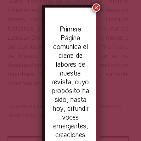
1996). Egresada de la carrera de Estudios
×
Latinoamericanos por la UNAM. Sus áreas de
interés versan en torno a la literatura
Pr
imera
fantástica, particularmente del cono sur de
Página
Latinoamérica. En la actualidad es miembro
comunica el
del Comité editorial en el programa ‘’Perímetro
cierre de
de México’’ en TV UNAM, donde se ha
labores de
desempeñado como guionista y directora de
nuestra
reportajes. Además, es pianista y cantante
revista, cuyo
ocasional desde 2008.
propósito ha
sido, hasta
hoy, difundir
CUENTISTAS MEXICANAS
CUENTO CONTEMPORÁNEO
voces
ESCRITORAS
ESCRITORAS MEXICANAS
emergentes,
creaciones