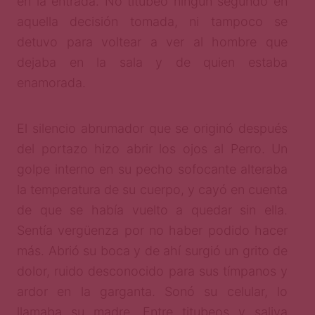
en la entrada. No titubeó ningún segundo en
aquella decisión tomada, ni tampoco se
detuvo para voltear a ver al hombre que
dejaba en la sala y de quien estaba
enamorada.
El silencio abrumador que se originó después
del portazo hizo abrir los ojos al Perro. Un
golpe interno en su pecho sofocante alteraba
la temperatura de su cuerpo, y cayó en cuenta
de que se había vuelto a quedar sin ella.
Sentía vergüenza por no haber podido hacer
más. Abrió su boca y de ahí surgió un grito de
dolor, ruido desconocido para sus tímpanos y
ardor en la garganta. Sonó su celular, lo
llamaba su madre. Entre titubeos y saliva