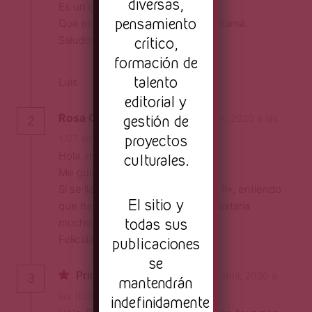
diversas,
Es un gusto leerte Melissa.
pensamiento
Qué orgullosa de ha de sentir tu mamá.
crítico,
Saludos a toda tu familia.
formación de
talento
Luis
editorial y
Rosa Carmina Campos
gestión de
el 4 abril, 2020 a las
2
proyectos
Responder
1:07 am
Hola, me encantó la escritura…
culturales.
Me gustó la forma…
Si se llama «las lágrimas del perro II», entiendo
El sitio y
que hay una primera parte? Me gustaría
todas sus
mucho poder leerla. Por favor….
Felicidades…
publicaciones
se
Primera Página Revista
el 6 abril, 2020 a
3
mantendrán
Responder
las 10:22 pm
indefinidamente