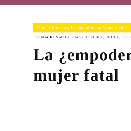
Cine
,
Columnas
,
La edad dorada
,
Visualidades
sta
Por
Martha Vidal-Guirao
9 octubre, 2019
12:
La ¿empode
mujer fatal
era