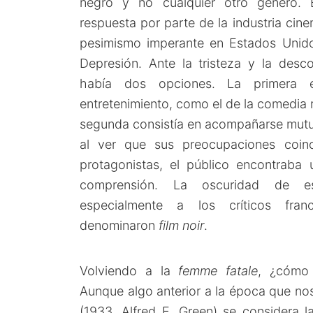
negro y no cualquier otro género.
respuesta por parte de la industria cine
pesimismo imperante en Estados Unid
Depresión. Ante la tristeza y la desco
había dos opciones. La primera 
entretenimiento, como el de la comedia 
segunda consistía en acompañarse mut
al ver que sus preocupaciones coinc
protagonistas, el público encontrab
comprensión. La oscuridad de es
especialmente a los críticos fran
denominaron
film noir
.
Volviendo a la
femme fatale
, ¿cómo 
Aunque algo anterior a la época que no
(1933, Alfred E. Green) se considera l