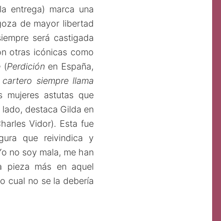
 la entrega) marca una
goza de mayor libertad
siempre será castigada
on otras icónicas como
e
(
Perdición
en España,
 cartero siempre llama
s mujeres astutas que
 lado, destaca Gilda en
harles Vidor). Esta fue
igura que reivindica y
“Yo no soy mala, me han
na pieza más en aquel
o cual no se la debería