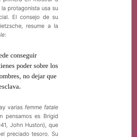
s la protagonista usa su
cial. El consejo de su
Nietzsche, resume a la
le
:
ede conseguir
tienes poder sobre los
hombres, no dejar que
esclava.
hay varias
femme fatale
en pensamos es Brigid
941, John Huston), que
el preciado tesoro. Su