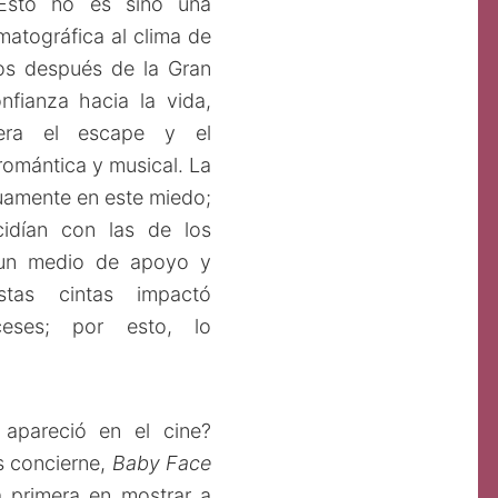
 Esto no es sino una
matográfica al clima de
os después de la Gran
nfianza hacia la vida,
era el escape y el
romántica y musical. La
uamente en este miedo;
idían con las de los
a un medio de apoyo y
tas cintas impactó
ceses; por esto, lo
apareció en el cine?
s concierne,
Baby Face
a primera en mostrar a