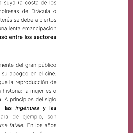
a suya (a costa de los
mpiresas de Drácula o
nterés se debe a ciertos
 una lenta emancipación
usó entre los sectores
mente del gran público
 su apogeo en el cine.
que la reproducción de
 historia: la mujer es o
. A principios del siglo
en
las
ingénues
y las
Bara de ejemplo, son
me fatale
. En los años