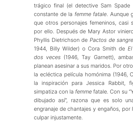
trágico final (el detective Sam Spade
constante de la
femme fatale
. Aunque 
que otros personajes femeninos, casi 
por ello. Después de Mary Astor vinier
Phyllis Dietrichson de
Pactos de sangr
1944, Billy Wilder) o Cora Smith de
El
dos veces
(1946, Tay Garnett), amba
planean asesinar a sus maridos. Por otro
la ecléctica película homónima (1946, C
la inspiración para Jessica Rabbit, f
simpatiza con la
femme
fatale. Con su 
dibujado así”, razona que es solo u
engranaje de chantajes y engaños, por l
culpar injustamente.