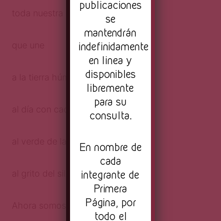
publicaciones
toda nuestra metafísica
se
mantendrán
indefinidamente
que une
en linea y
disponibles
a la tierra húmeda con la flor
libremente
para su
al día con cada noche,
consulta.
al verde de la hoja
En nombre de
cada
integrante de
al grito del silencio.
Primera
Página, por
Ahora somos olvido
todo el