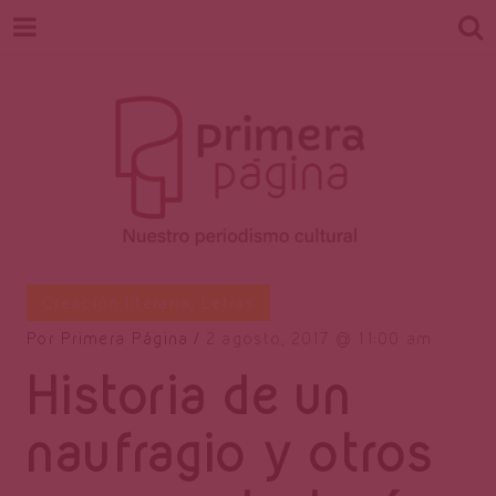
Revista
Nuestro periodismo cultural
Creación literaria
,
Letras
Por
Primera Página
2 agosto, 2017
11:00 am
Historia de un
Primera
naufragio y otros