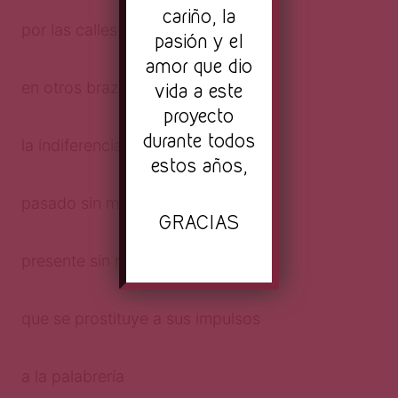
cariño, la
por las calles
pasión y el
amor que dio
en otros brazos
vida a este
proyecto
durante todos
la indiferencia
estos años,
pasado sin memoria
GRACIAS
presente sin raíz
que se prostituye a sus impulsos
a la palabrería