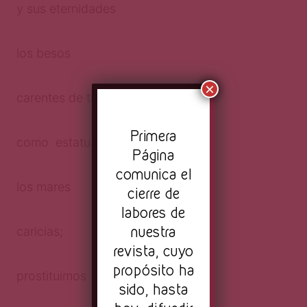
y sus eternidades
los besos
×
carentes de tiempo
Pr
imera
como estatuas
Página
comunica el
los mares
cierre de
labores de
nuestra
caricias;
revista, cuyo
propósito ha
prostituimos
sido, hasta