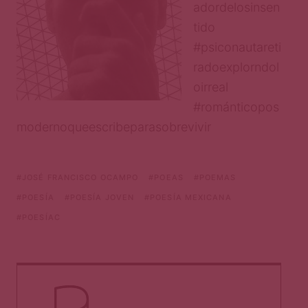
adordelosinsen
tido
#psiconautareti
radoexplorndol
oirreal
#románticopos
modernoqueescribeparasobrevivir
JOSÉ FRANCISCO OCAMPO
POEAS
POEMAS
POESÍA
POESÍA JOVEN
POESÍA MEXICANA
POESÍAC