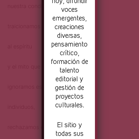
hoy, difundir
nuestra condición de dioses
voces
emergentes,
creaciones
traicionamos nuestros cuerpos
diversas,
pensamiento
al espíritu
crítico,
formación de
y el mito que encarnamos;
talento
editorial y
gestión de
ignoramos esa fuerza
proyectos
culturales.
individuos,
El sitio y
rechazamos el misterio:,
todas sus