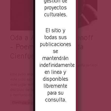
gestión de
proyectos
culturales.
El sitio y
Oda a Alberto Gerchunoff
todas sus
publicaciones
– Poema de Pilar Llada
se
Cienfuegos
mantendrán
indefinidamente
Un judío asquenazí con alma sefardí
en linea y
Este judío argentino,
disponibles
este judío español,
libremente
este juglar sefardí,
discípulo de Sem Tob
para su
y hermano de don Quijote.
consulta.
Continúa leyendo