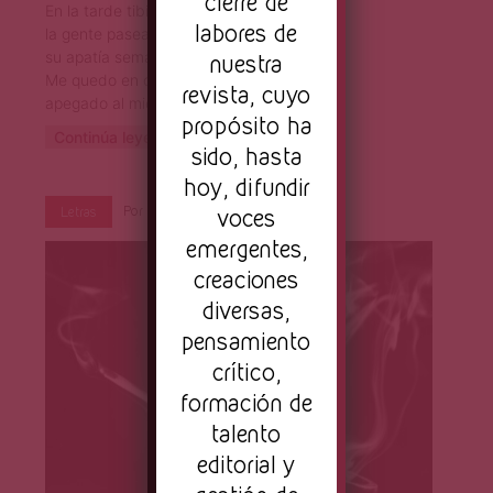
cierre de
En la tarde tibia
labores de
la gente pasea rutinaria
su apatía semanal.
nuestra
Me quedo en casa
revista, cuyo
apegado al miedo.
propósito ha
Continúa leyendo
sido, hasta
hoy, difundir
voces
Por
Primera Página
Ago 11, 2023
Letras
emergentes,
creaciones
diversas,
pensamiento
crítico,
formación de
talento
editorial y