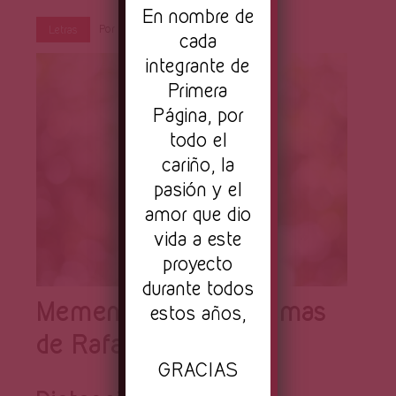
En nombre de
Por
Primera Página
Ago 4, 2023
Letras
cada
integrante de
Primera
Página, por
todo el
cariño, la
pasión y el
amor que dio
vida a este
proyecto
durante todos
Memento mori – Poemas
estos años,
de Rafael Jaspeado
GRACIAS