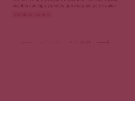
escribió con lápiz poemas que después ya no quiso
.
Continúa leyendo
ANTERIOR
SIGUIENTE
© 2026 Revista Primera Página