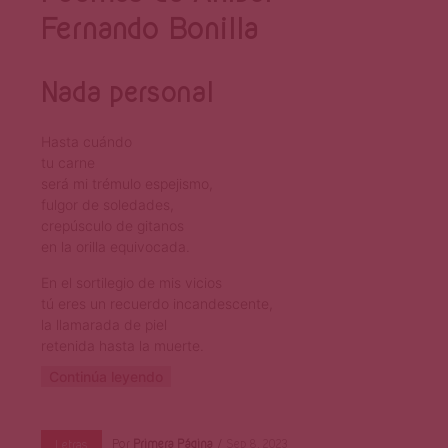
Fernando Bonilla
Nada personal
Hasta cuándo
tu carne
será mi trémulo espejismo,
fulgor de soledades,
crepúsculo de gitanos
en la orilla equivocada.
En el sortilegio de mis vicios
tú eres un recuerdo incandescente,
la llamarada de piel
retenida hasta la muerte.
Continúa leyendo
Por
Primera Página
Sep 8, 2023
Letras