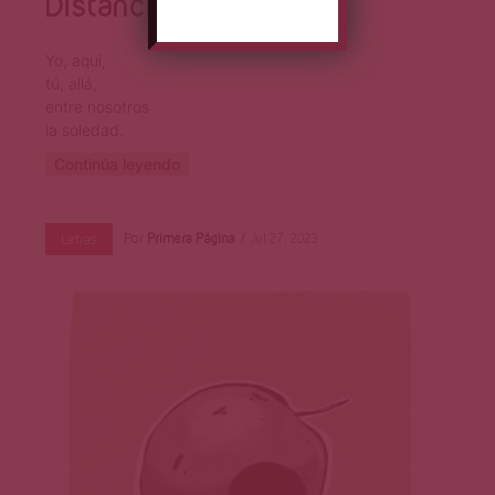
Distancia
Yo, aquí,
tú, allá,
entre nosotros
la soledad.
Continúa leyendo
Por
Primera Página
Jul 27, 2023
Letras