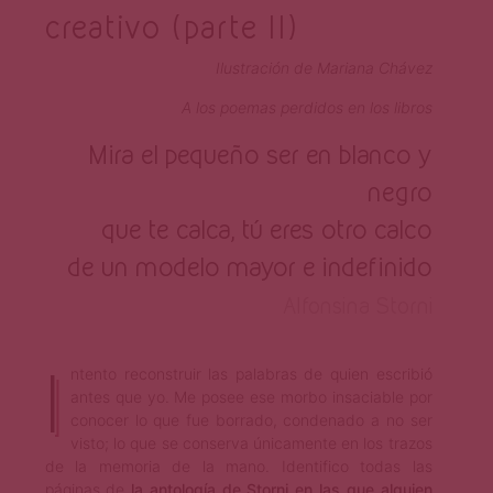
creativo (parte II)
Ilustración de Mariana Chávez
A los poemas perdidos en los libros
Mira el pequeño ser en blanco y
negro
que te calca, tú eres otro calco
de un modelo mayor e indefinido
Alfonsina Storni
I
ntento reconstruir las palabras de quien escribió
antes que yo. Me posee ese morbo insaciable por
conocer lo que fue borrado, condenado a no ser
visto; lo que se conserva únicamente en los trazos
de la memoria de la mano. Identifico todas las
páginas de
la antología de Storni en las que alguien