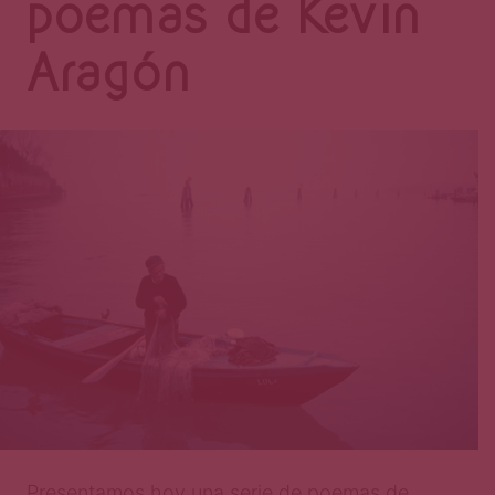
Página
poemas de Kevin
Aragón
Presentamos hoy una serie de poemas de