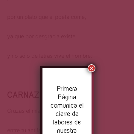
por un plato que el poeta come,
ya que por desgracia existe
y no sólo de letras vive el hombre.
×
Pr
imera
CARNAZA
Página
comunica el
Cruzas el miasma de la fiesta,
cierre de
labores de
nuestra
entre tu antifaz de polvo