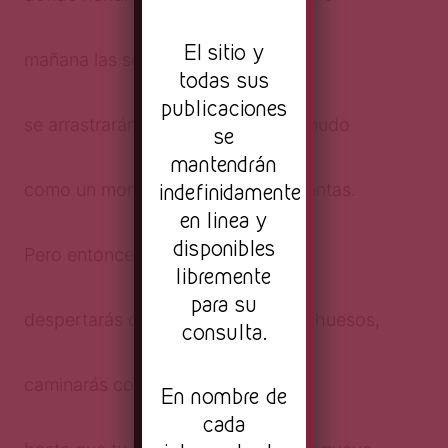
El sitio y
mañana las sobras de mi alma
todas sus
publicaciones
se arrastrarán sobre tu cuerpo desnudo
se
mantendrán
indefinidamente
como un montón de larvas hambrientas.
en linea y
disponibles
Pero entonces tú
libremente
para su
despertarás con mi carne entre los huesos,
consulta.
caminarás conmigo en la sombra
En nombre de
cada