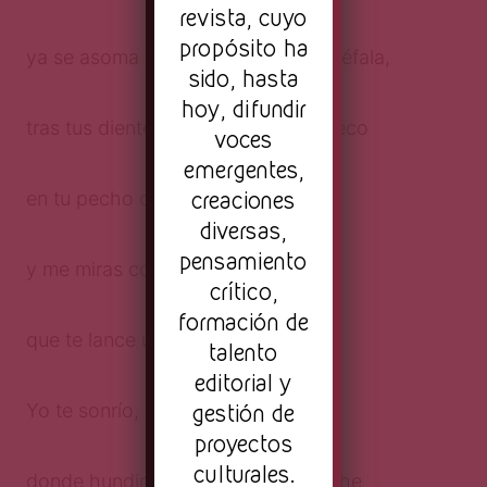
revista, cuyo
propósito ha
ya se asoma tu rostro de bestia bicéfala,
sido, hasta
hoy, difundir
tras tus dientes los aullidos hacen eco
voces
emergentes,
creaciones
en tu pecho que suspira vacío
diversas,
pensamiento
y me miras como esperando
crítico,
formación de
que te lance un hueso.
talento
editorial y
gestión de
Yo te sonrío, acepto ser la carnaza
proyectos
culturales.
donde hundirás tu hocico esta noche