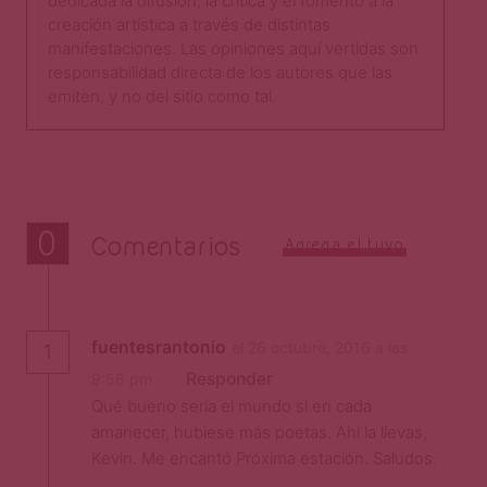
dedicada la difusión, la crítica y el fomento a la
creación artística a través de distintas
manifestaciones. Las opiniones aquí vertidas son
responsabilidad directa de los autores que las
emiten, y no del sitio como tal.​
0
Comentarios
Agrega el tuyo
fuentesrantonio
el 26 octubre, 2016 a las
1
Responder
9:56 pm
Qué bueno sería el mundo si en cada
amanecer, hubiese más poetas. Ahí la llevas,
Kevin. Me encantó Próxima estación. Saludos.