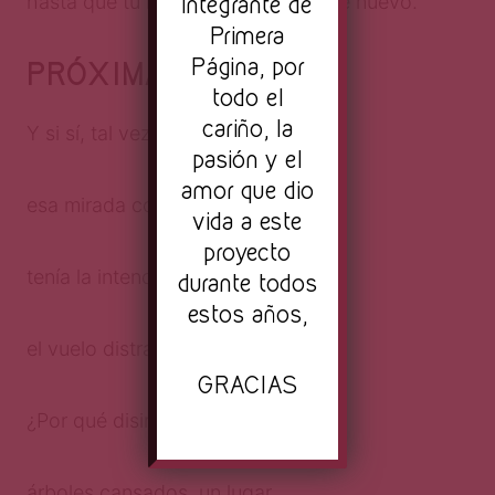
integrante de
hasta que tu hambre me busque de nuevo.
Primera
Página, por
PRÓXIMA ESTACIÓN
todo el
cariño, la
Y si sí, tal vez, acaso,
pasión y el
amor que dio
esa mirada como bala perdida
vida a este
proyecto
tenía la intención de asesinar
durante todos
estos años,
el vuelo distraído de mi calma.
GRACIAS
¿Por qué disimulas entre cuerpos,
árboles cansados, un lugar