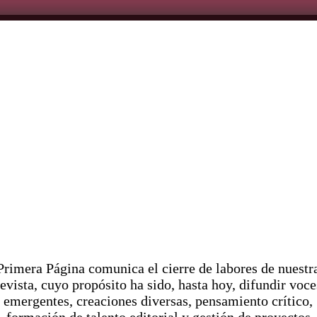
re
mu
s
c
me
va
Ju
P
re
C
Verónica
Primera Página
Jun 14, 2018
Vasicka en
México ||
Pr
imera Página comunica el cierre de labores de nuestr
revista, cuyo propósito ha sido, hasta hoy, difundir voce
@Foro
emergentes, creaciones diversas, pensamiento crítico,