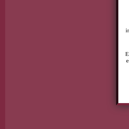
i
E
e
Alaíde Foppa: feminista
profesional
Para Myrian Caballero, por creer en mí
Argentina, la lucha aún no acaba
ni allá ni acá ni en todo el mundo