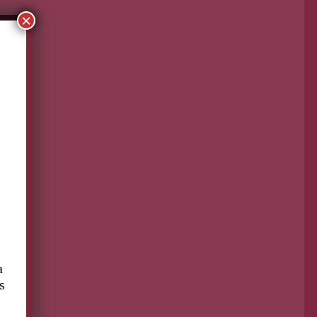
gistros de la expresión poética femenina de
×
chos siglos. No hace falta más que una
imple búsqueda en Google para
omprobarlo: si se busca «Poetas
xicanas» aparece una larga lista de poetas
rones en la que solo se logran colar Sor
ana Inés de la Cruz y Rosario Castellanos.
ero, si cambiamos a «Poetisas» los
sultados son diferentes.
ontinúa leyendo
Giselle González Camacho
Abr 7, 2018
a
s