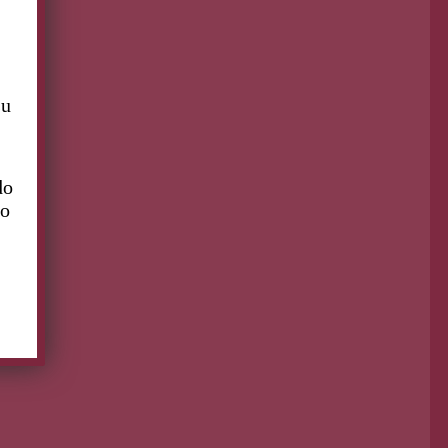
su
do
to
ujeres a la cocina (IV)
 Mientras más la
ires…