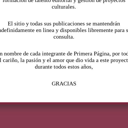
Normandie
formación de talento editorial y gestión de proyectos
culturales.
El sitio y todas sus publicaciones se mantendrán
ndefinidamente en linea y disponibles libremente para 
consulta.
n nombre de cada integrante de Primera Página, por to
l cariño, la pasión y el amor que dio vida a este proyec
M
durante todos estos años,
─
GRACIAS
m