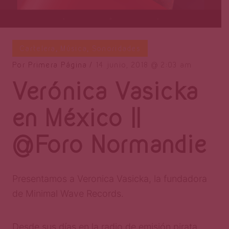
Cartelera
,
Música
,
Sonoridades
Por
Primera Página
14 junio, 2018
2:03 am
Verónica Vasicka
en México ||
@Foro Normandie
Presentamos a Veronica Vasicka, la fundadora
de Minimal Wave Records.
Desde sus días en la radio de emisión pirata