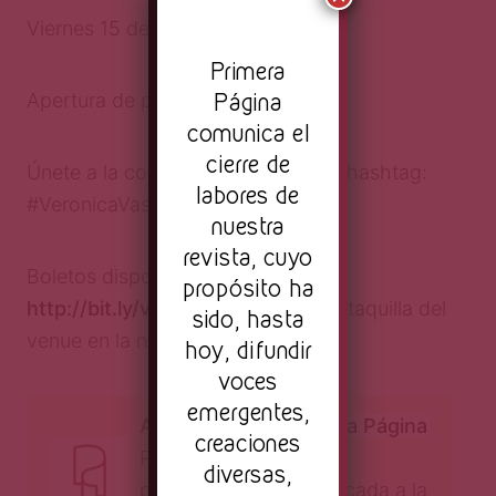
Viernes 15 de junio, 2018.
Pr
imera
Página
Apertura de puertas: 22:30.
comunica el
cierre de
Únete a la conversación usando el hashtag:
labores de
#VeronicaVasickaIsBack
nuestra
revista, cuyo
Boletos disponibles en
propósito ha
http://bit.ly/vasickatickets
o en la taquilla del
sido, hasta
venue en la noche del evento.
hoy, difundir
voces
emergentes,
Autor:
Revista Primera Página
creaciones
Primera Página es una
diversas,
plataforma digital dedicada a la