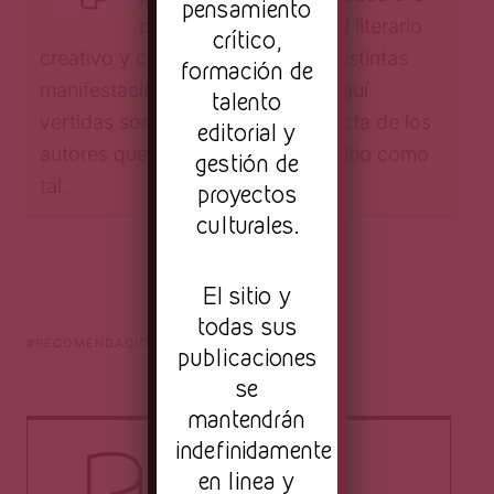
pensamiento
publicación de material literario
crítico,
creativo y crítica cultural en sus distintas
formación de
manifestaciones. Las opiniones aquí
talento
vertidas son responsabilidad directa de los
editorial y
autores que las emiten, y no del sitio como
gestión de
tal.
proyectos
culturales.
El sitio y
todas sus
RECOMENDACIONES
VERÓNICA VASICKA
publicaciones
se
mantendrán
indefinidamente
en linea y