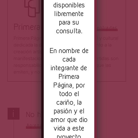
disponibles
libremente
para su
Primera Página
Todas las entradas
consulta.
Primera Página es una plataforma digital y cultural
dedicada la difusión, la crítica y el fomento a la
En nombre de
creación artística a través de distintas
cada
manifestaciones. Las opiniones aquí vertidas son
responsabilidad directa de los autores que las
integrante de
emiten, y no del sitio como tal.​
Primera
Página, por
todo el
cariño, la
pasión y el
i
No hay comentarios
amor que dio
Agrega el tuyo
vida a este
proyecto