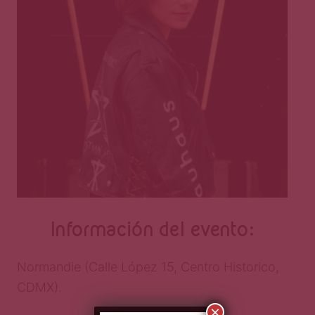
Información del evento:
Normandie (Calle López 15, Centro Historico,
CDMX).
×