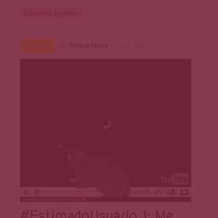
Continúa leyendo
Por
Primera Página
Jun 26, 2017
Opinión
#EstimadoUsuario 1: Me