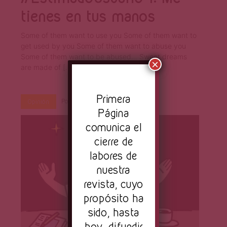
tienes en tus manos
Some of them want to use you Some of them want to
get used by you Some of them want to abuse you
Some of them want to be abused… Sweet dreams
×
are made of […]
Pr
imera
Por
Primera Página
Ene 18, 2017
Opinión
Página
comunica el
cierre de
labores de
nuestra
revista, cuyo
propósito ha
sido, hasta
hoy, difundir