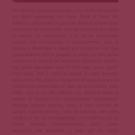
Ya venía yo pensando aunque con cierta distracción
las ideas expuestas por Enea. Entré al baño del
edificio y todo estaba a oscuras. Busqué el interruptor
de la luz y no lo encontré. Supuse entonces que había
un sensor de movimiento y la luz se encendería
cuando me reconociera. Y efectivamente, alcé la
mirada e identifiqué a penas por un puntito rojo que
parpadeaba el sensor pegado al techo. Le hice señas
como a una cámara de seguridad diciéndole quiubo,
hay gente que quiere usar el baño aquí, la luz,
porfa
.
Pero nada. Abrí y cerré la puerta, y nada. Brinqué,
pero no mucho, para no causarme un desgracia en las
condiciones intestinales en que me encontraba, pero
nada. Con la luz del teléfono me alumbré hasta el
retrete. El escenario era efectivamente apocalíptico;
faltaban algunas goteras, quizá, y unos charcos de
sangre, vapores tóxicos, ruido de tuberías, pero todo
estaba ya ahí, en mi imaginación, y mi teléfono era un
cerillo húmedo consumiéndose cada veinte
segundos. Me acomodé, y dejé que las cosas