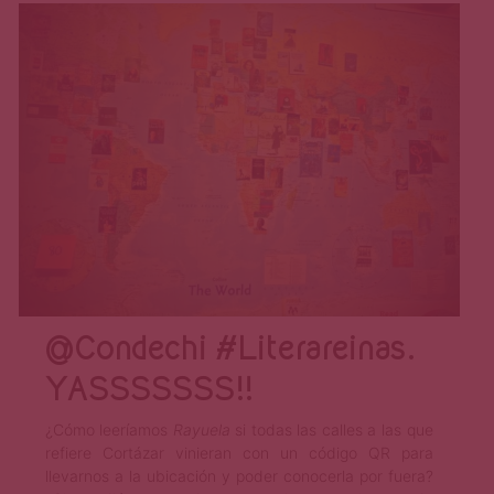
@Condechi #Literareinas.
YASSSSSSS!!
¿Cómo leeríamos
Rayuela
si todas las calles a las que
refiere Cortázar vinieran con un código QR para
llevarnos a la ubicación y poder conocerla por fuera?