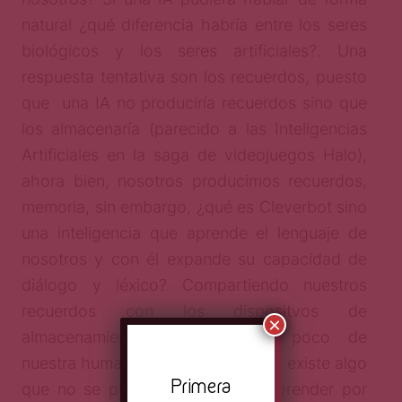
natural ¿qué diferencia habría entre los seres
biológicos y los seres artificiales?. Una
respuesta tentativa son los recuerdos, puesto
que una IA no produciría recuerdos sino que
los almacenaría (parecido a las Inteligencias
Artificiales en la saga de videojuegos Halo),
ahora bien, nosotros producimos recuerdos,
memoria, sin embargo, ¿qué es Cleverbot sino
una inteligencia que aprende el lenguaje de
nosotros y con él expande su capacidad de
diálogo y léxico? Compartiendo nuestros
recuerdos con los dispositvos de
×
almacenamiento relegamos un poco de
nuestra humanidad a ellos. Aún así, existe algo
Pr
imera
que no se puede programar ni aprender por