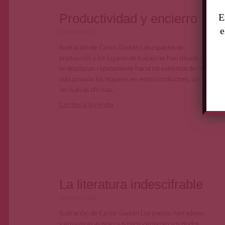
Productividad y encierro
E
e
27 abril, 2020
Ilustración de Carlos Gaytán Los espacios de
producción y los lugares de trabajo se han diluido y
se desplazan rápidamente hacia los extremos de la
vida privada: los hogares, en estas condiciones, son
las nuevas oficinas,
Continúa leyendo
La literatura indescifrable
3 febrero, 2020
Ilustración de Carlos Gaytán Los poetas, narradores
y ensayistas ajustan sus hilos y enlazan sus nudos