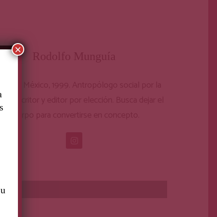
×
Rodolfo Munguía
dad de México, 1999. Antropólogo social por la
a
, escritor y editor por elección. Busca dejar el
s
cuerpo para convertirse en concepto.
su