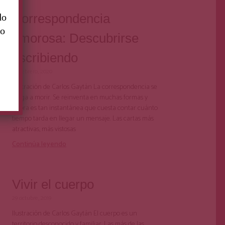
Correspondencia
do
to
amorosa: Descubrirse
escribiendo
24 febrero, 2020
Ilustración de Carlos Gaytán La correspondencia se
niega a morir. Se reinventa en muchas formas y
ahora es tan instantánea que cuesta contar cuánto
tiempo tarda en llegar un mensaje. Las cartas más
atractivas, más vistosas
Continúa leyendo
Vivir el cuerpo
29 octubre, 2019
Ilustración de Carlos Gaytán El cuerpo es un
territorio desconocido y familiar. Las más de las