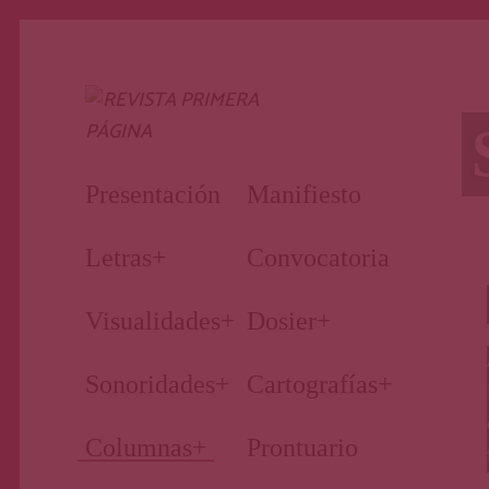
Nuestro periodismo cultural
Revista
Presentación
Manifiesto
Primera
Letras
+
Convocatoria
Visualidades
+
Dosier
+
Página
Sonoridades
+
Cartografías
+
Columnas
+
Prontuario