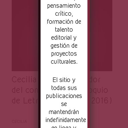
pensamiento
crítico,
formación de
talento
editorial y
gestión de
proyectos
culturales.
Cecilia (Cuento ganador
El sitio y
todas sus
del concurso del Coloquio
publicaciones
de Letras Hispánicas 2016)
se
mantendrán
indefinidamente
CECILIA
en linea y