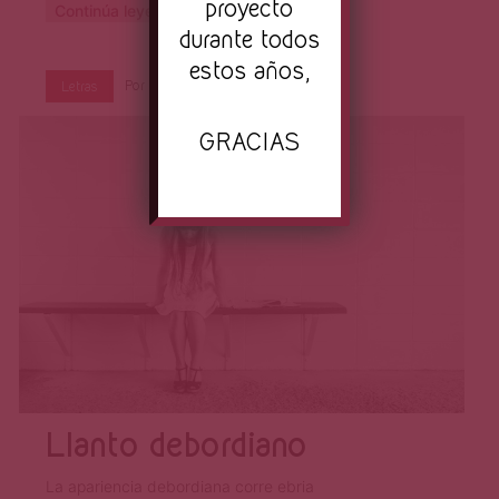
proyecto
Continúa leyendo
durante todos
estos años,
Por
Primera Página
Mar 26, 2016
Letras
GRACIAS
Llanto debordiano
La apariencia debordiana corre ebria