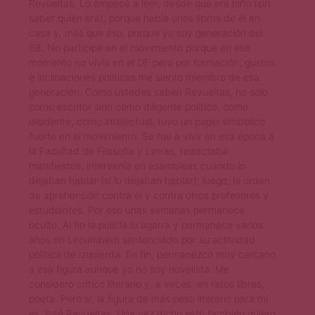
Revueltas. Lo empecé a leer, desde que era niño (sin
saber quién era), porque había unos libros de él en
casa y, más que eso, porque yo soy generación del
68. No participé en el movimiento porque en ese
momento no vivía en el DF pero por formación, gustos
e inclinaciones políticas me siento miembro de esa
generación. Como ustedes saben Revueltas, no solo
como escritor sino como diligente político, como
disidente, como intelectual, tuvo un papel simbólico
fuerte en el movimiento. Se fue a vivir en esa época a
la Facultad de Filosofía y Letras, redactaba
manifiestos, intervenía en asambleas cuando lo
dejaban hablar (si lo dejaban hablar); luego, la orden
de aprehensión contra él y contra otros profesores y
estudiantes. Por eso unas semanas permanece
oculto. Al fin la policía lo agarra y permanece varios
años en Lecumberri sentenciado por su actividad
política de izquierda. En fin, permanezco muy cercano
a esa figura aunque yo no soy novelista. Me
considero crítico literario y, a veces, en ratos libres,
poeta. Pero sí, la figura de más peso literario para mí
es José Revueltas. Una vez dicho esto también quiero