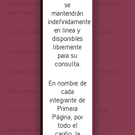
se
Recuerdo este momento, palpo la memoria de
mantendrán
estas hojas,
indefinidamente
en linea y
la luz a manera que cae y cree: estoy aquí;
disponibles
libremente
mi cuerpo es una sed acrónica,
para su
consulta.
un gesto de perpetuidad, una imagen etérea,
En nombre de
cada
única imagen, una;
integrante de
Primera
miro los olores del Sol, recuerdo los ojos
Página, por
todo el
que ahora veo, todo me trasluce
cariño, la