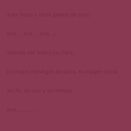
a las hojas y otros gestos de paso:
eco…, eco…, eco…;
adónde van todos tus hijos,
los higos mendigos de tacto, tu imagen etaria,
sin fin, sin voz y sin tiempo:
eco…, …., …