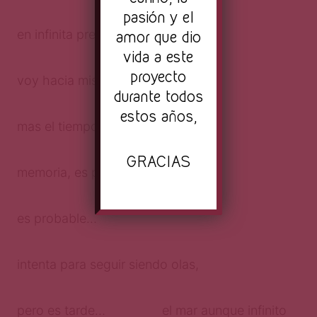
pasión y el
amor que dio
en infinita presencia: estoy aquí,
vida a este
proyecto
voy hacia mis manos;
durante todos
estos años,
mas el tiempo también es mi hijo…
GRACIAS
memoria, es probable,
es probable…
intenta para seguir siendo olas,
pero es tarde… el mar aunque infinito