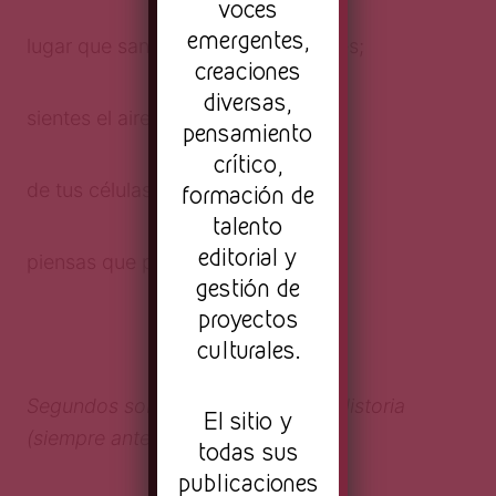
voces
emergentes,
lugar que sangra y bebe, danza y es;
creaciones
diversas,
sientes el aire, el amoroso puño
pensamiento
crítico,
de tus células, y aprietas, y dices:
formación de
talento
editorial y
piensas que posees este instante.
gestión de
proyectos
culturales.
Segundos sobre la Filosofía de la Historia
El sitio y
(siempre antes)
todas sus
publicaciones