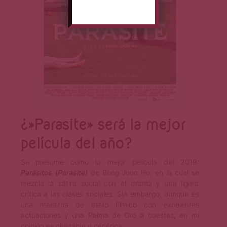
¿»Parasite» será la mejor
película del año?
Se presume como la mejor película del 2019:
Parásitos
(
Parasite)
de Bong Joon Ho, en la cual se
mezcla la sátira social con el drama y una ligera
crítica a las clases sociales. Sin embargo, aunque es
una maestría de estilo fílmico con excelentes
actuaciones y una Palma de Oro a cuestas, en mi
opinión es olvidable y genérica.