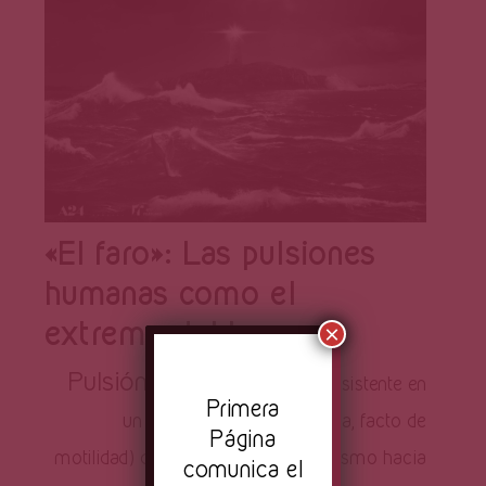
«El faro»: Las pulsiones
humanas como el
extremo del horror
×
Pulsión:
Proceso dinámico consistente en
Pr
imera
un empuje (carga energética, facto de
Página
motilidad) que hace tender al organismo hacia
comunica el