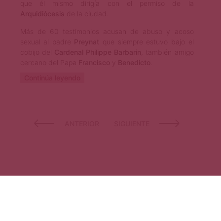
que él mismo dirigía con el permiso de la
Arquidiócesis
de la ciudad.
Más de 60 testimonios acusan de abuso y acoso
sexual al padre
Preynat
que siempre estuvo bajo el
cobijo del
Cardenal
Philippe Barbarin
, también amigo
cercano del Papa
Francisco
y
Benedicto
.
Continúa leyendo
ANTERIOR
SIGUIENTE
© 2026 Revista Primera Página