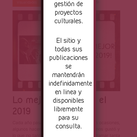
gestión de
Por
Primera Página
Dic 27, 2019
Visualidades
proyectos
culturales.
El sitio y
todas sus
publicaciones
se
mantendrán
indefinidamente
en linea y
Lo mejor del cine en el
disponibles
libremente
2019
para su
Cada año pasan cosas buenas y malas. En ocasiones,
consulta.
algunos hacemos un recuento de lo que nos gustó y
lo que no tanto. Sin embargo, para no derramar tanta