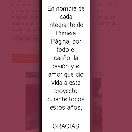
amargura en tiempo de esperanza y amor, sólo
En nombre de
enlistaré las películas que considero fueron las
cada
mejores producciones de este 2019; las malas las
dejaré a su criterio. Por supuesto, pueden comentar
integrante de
algunas propuestas.
Primera
Continúa leyendo
Página, por
todo el
cariño, la
Por
Primera Página
Dic 18, 2019
Visualidades
pasión y el
amor que dio
vida a este
proyecto
durante todos
estos años,
GRACIAS