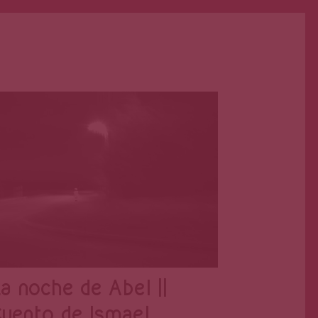
Primera Página
Ago 9, 2019
a noche de Abel ||
uento de Ismael