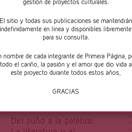
gestión de proyectos culturales.
hace mucho tiempo: una historia, una vida, que si
bien estaba manchada del olvido y el recuerdo,
todavía lograba difícilmente desprender algunas
El sitio y todas sus publicaciones se mantendrá
letras más.
indefinidamente en linea y disponibles libremente
Continúa leyendo
para su consulta.
Joshua Córdova
Sep 12, 2016
n nombre de cada integrante de Primera Página, p
todo el cariño, la pasión y el amor que dio vida a
este proyecto durante todos estos años,
S
GRACIAS
y
r
Ha
Del puño a la palabra:
re
Qu
La literatura y el