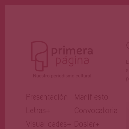
E
s
p
Revista
Nuestro periodismo cultural
Presentación
Manifiesto
Letras
+
Convocatoria
Primera
Visualidades
+
Dosier
+