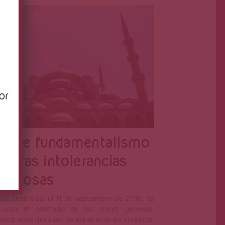
Joshua Córdova
Sep 20, 2016
n
or
obre fundamentalismo
 otras intolerancias
eligiosas
ce unos días, el 11 de septiembre de 2016, se
cordó el atentado de las torres gemelas.
ince años después de aquel acto de violencia,