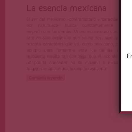
La esencia mexicana
El
ser
del mexicano -contradictorio y paradójico
por naturaleza- busca constantemente la
empatía con los demás. Mi reconocimiento con el
otro no sólo explica lo que yo no soy, sino que
rescata caracteres que yo, como mexicano, me
apropio para formarme ante los demás. La
E
respuesta resulta tan compleja, que el laconismo
no podría conceder en su máximo o mínimo
bagaje semántico una noción convincente.
Continúa leyendo