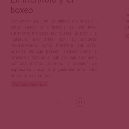
la
boxeo
in
má
El guante y la pluma. La palabra y el golpe. En
má
estos casos, la diferencia es una línea
qu
sutilmente marcada por gustos. El box y la
C
literatura son artes -por su agudeza
representativa como metáfora del orbe,
además de que poseen matices como la
referencialidad en el público- que confluyen
por una misma vertiente: la cuestión de
expresarse única e inigualablemente para
destacar en un medio.
Continúa leyendo
1
…
29
30
31