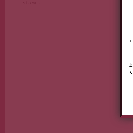
sitio web.
i
E
e