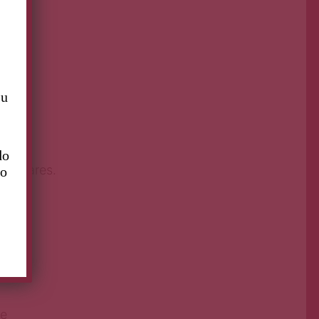
su
do
alabares.
to
esos.
ue