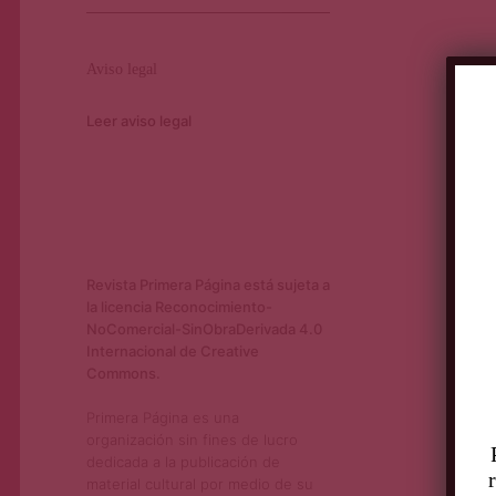
Aviso legal
Leer aviso legal
Revista Primera Página está sujeta a
la licencia Reconocimiento-
NoComercial-SinObraDerivada 4.0
Internacional de Creative
Commons.
Primera Página es una
organización sin fines de lucro
dedicada a la publicación de
material cultural por medio de su