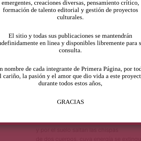
de incendiar las alfombras
emergentes, creaciones diversas, pensamiento crítico,
formación de talento editorial y gestión de proyectos
—José Lezama Lima
culturales.
Desde el lienzo cubista
y desde la altura…
El sitio y todas sus publicaciones se mantendrán
de una métrica medida,
ndefinidamente en linea y disponibles libremente para 
unos ojos como oídos nos sentían.
consulta.
Tal vez después el osado pintor
interrogue al cuadro
n nombre de cada integrante de Primera Página, por to
sobre nuestros jadeos y demás juegos m
l cariño, la pasión y el amor que dio vida a este proyec
durante todos estos años,
Pero el cuadro,
fi el al arte de nuestros cuerpos
GRACIAS
permanecerá sonriente y mudo
con el todavía caliente tintineo de tus b
El sofá se recupera de las embestidas
y por el suelo saltan las chispas
de dos cuerpos, cuya energía se exting