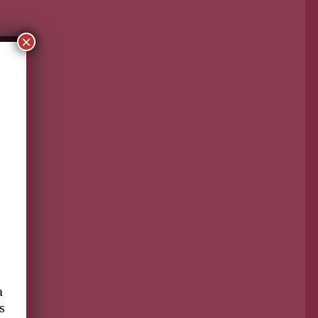
×
a
s