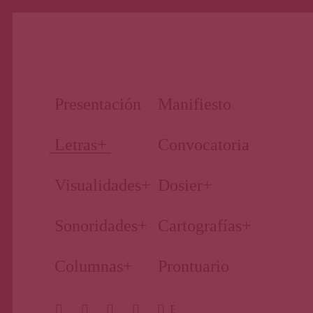
Nuestro periodismo cultural
Revista
Presentación
Manifiesto
Primera
Letras
+
Convocatoria
Visualidades
+
Dosier
+
Página
Sonoridades
+
Cartografías
+
Columnas
+
Prontuario
BUSCAR