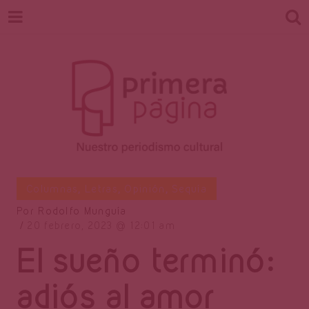
Revista
Nuestro periodismo cultural
Columnas
,
Letras
,
Opinión
,
Sequía
Por
Rodolfo Munguía
20 febrero, 2023
12:01 am
Primera
El sueño terminó:
adiós al amor