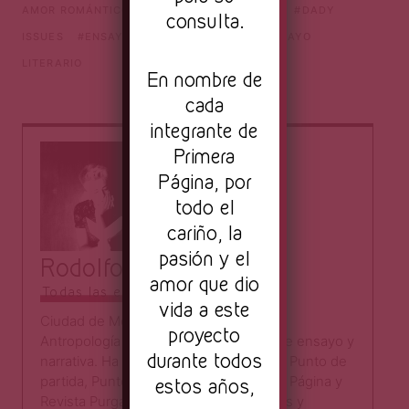
AMOR ROMÁNTICO
CRÍTICA CAPITALISMO
DADY
consulta.
ISSUES
ENSAYO AMOR ROMÁNTICO
ENSAYO
LITERARIO
En nombre de
cada
integrante de
Primera
Página, por
todo el
cariño, la
pasión y el
Rodolfo Munguía
amor que dio
Todas las entradas
vida a este
Ciudad de México, 1999. Estudiante de
proyecto
Antropología Social en la UNAM. Escribe ensayo y
durante todos
narrativa. Ha publicado sus cuentos en Punto de
partida, Punto en línea, Revista Primera Página y
estos años,
Revista Purgante. Sus crónicas, reseñas y