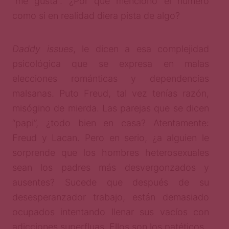
“me gusta”. ¿Por qué menciono el número
como si en realidad diera pista de algo?
Daddy issues
, le dicen a esa complejidad
psicológica que se expresa en malas
elecciones románticas y dependencias
malsanas. Puto Freud, tal vez tenías razón,
misógino de mierda. Las parejas que se dicen
“papi”, ¿todo bien en casa? Atentamente:
Freud y Lacan. Pero en serio, ¿a alguien le
sorprende que los hombres heterosexuales
sean los padres más desvergonzados y
ausentes? Sucede que después de su
desesperanzador trabajo, están demasiado
ocupados intentando llenar sus vacíos con
adicciones superfluas. Ellos son los patéticos.