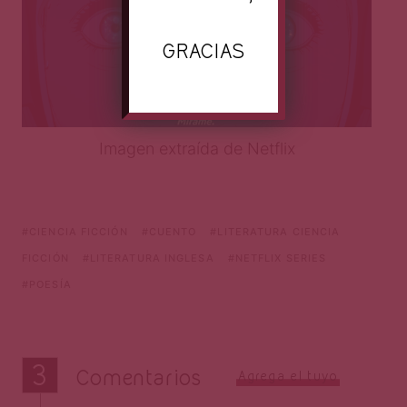
GRACIAS
Imagen extraída de Netflix
CIENCIA FICCIÓN
CUENTO
LITERATURA CIENCIA
FICCIÓN
LITERATURA INGLESA
NETFLIX SERIES
POESÍA
3
Comentarios
Agrega el tuyo