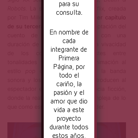
para su
Robots.
La serie animada de Netflix
,
creada
consulta.
por Tim Miller, incluye como
tercer capítulo
de su tercera temporada
una adaptación del
En nombre de
cuento de Michael Swanwick con una
cada
duración de diecisiete minutos. La vivacidad
integrante de
de los colores, los contrastes entre
Primera
tonalidades frías y cálidas, la animación al
Página, por
estilo
pop
de Roy Lichtenstein, la banda
todo el
sonora y los tintes surrealistas introducen al
cariño, la
espectador en un mundo de ciencia ficción,
pasión y el
donde la realidad parece más compleja de lo
amor que dio
que como especie logramos entender.
vida a este
proyecto
durante todos
estos años,