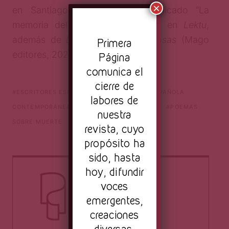
×
en Santiago de Chile. Ha publicado “La
memoria del otoño” y “Adanarg”, en
Lektu
,
además de
Los poemas y las cosas
(Mago
Pr
imera
editores, 2021).
Página
comunica el
cierre de
ESCRITORES ESPAÑOLES
LITERATURA ESPAÑOLA
labores de
CONTEMPORÁNEA
LITERATURA Y MUERTE
POEMAS
nuestra
SOBRE MUERTE
POESÍA MUERTE
revista, cuyo
propósito ha
sido, hasta
hoy, difundir
voces
emergentes,
creaciones
diversas,