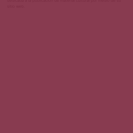
dedicada a la publicación de material cultural por medio de su
sitio web.