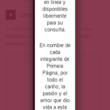
en linea y
disponibles
Deja una respuesta
libremente
para su
consulta.
Tu dirección de correo electrónico no será
publicada.
Los campos obligatorios están
marcados con
*
En nombre de
cada
integrante de
Primera
Página, por
todo el
cariño, la
pasión y el
amor que dio
vida a este