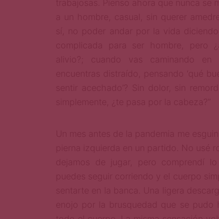
trabajosas. Pienso ahora que nunca se m
a un hombre, casual, sin querer amedrent
sí, no poder andar por la vida diciend
complicada para ser hombre, pero ¿
alivio?; cuando vas caminando en 
encuentras distraído, pensando ‘qué b
sentir acechado’? Sin dolor, sin remord
simplemente, ¿te pasa por la cabeza?”
Un mes antes de la pandemia me esguinc
pierna izquierda en un partido. No usé r
dejamos de jugar, pero comprendí l
puedes seguir corriendo y el cuerpo sim
sentarte en la banca. Una ligera descar
enojo por la brusquedad que se pudo 
todo el cuerpo. La misma sensación volv