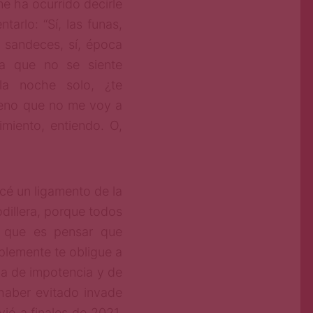
e ha ocurrido decirle
arlo: “Sí, las funas,
o sandeces, sí, época
a que no se siente
la noche solo, ¿te
ueno que no me voy a
imiento, entiendo. O,
é un ligamento de la
odillera, porque todos
o que es pensar que
plemente te obligue a
ga de impotencia y de
haber evitado invade
ió a finales de 2021,