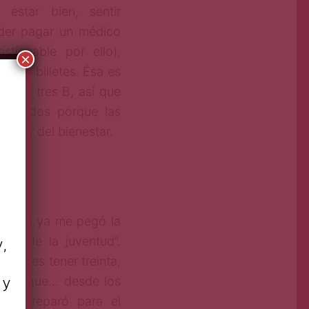
 estar bien, sentir
der pagar un médico
tionable por ello),
×
ntar billetes. Ésa es
con las tres B, así que
cionados porque las
dealer del bienestar.
igo que ya me pegó la
flor de la juventud”.
y,
 que es tener treinta,
 y
to es que… desde los
 me preparó para el