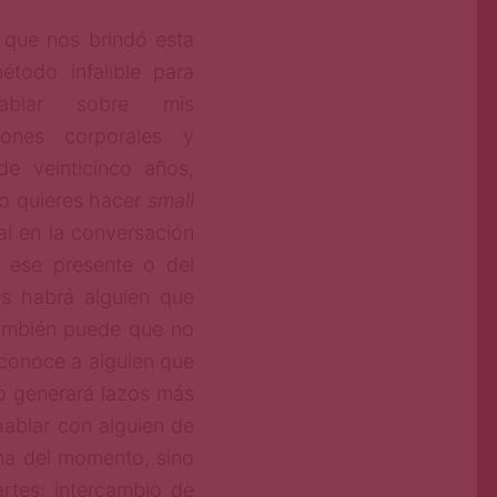
que nos brindó esta
étodo infalible para
hablar sobre mis
iones corporales y
de veinticinco años,
o quieres hacer
small
al en la conversación
 ese presente o del
as habrá alguien que
también puede que no
 conoce a alguien que
lo generará lazos más
hablar con alguien de
ma del momento, sino
rtes: intercambio de