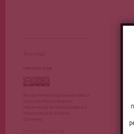
Aviso legal
Leer aviso legal
Revista Primera Página está sujeta a
la licencia Reconocimiento-
n
NoComercial-SinObraDerivada 4.0
Internacional de Creative
Commons.
p
Primera Página es una