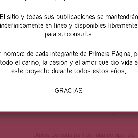
momento en que la gente famosa fuera 
para el momento en que mis estudiant
El sitio y todas sus publicaciones se mantendrá
“adolescente en 2008” para Hallowee
indefinidamente en linea y disponibles libremente
gustaba música de hace diez años tipo D
para su consulta.
Pero más que eso, nadie me dijo que me
cosas y todo iba a comenzar a averiarse
n nombre de cada integrante de Primera Página, p
aceleró lo inevitable, pero no dej
todo el cariño, la pasión y el amor que dio vida a
cambió dramáticamente mi relación co
este proyecto durante todos estos años,
último año. Me lamento, pero tam
agradezco: fue una lección de humild
GRACIAS
con la que yo narraba a mi cuerpo.
*
Antes de cada partido, una compañera 