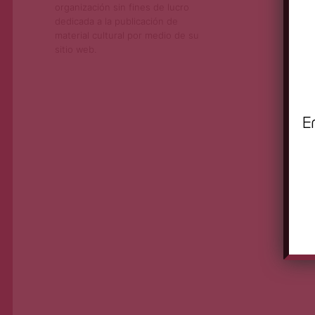
organización sin fines de lucro
dedicada a la publicación de
material cultural por medio de su
sitio web.
E