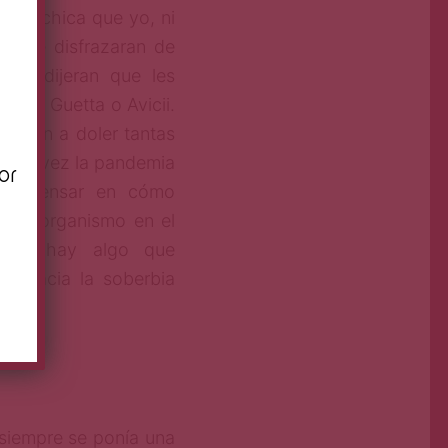
más chica que yo, ni
es se disfrazaran de
n
n o dijeran que les
avid Guetta o Avicii.
 iban a doler tantas
. Tal vez la pandemia
or
o de pensar en cómo
n mi organismo en el
bién hay algo que
ad hacia la soberbia
siempre se ponía una