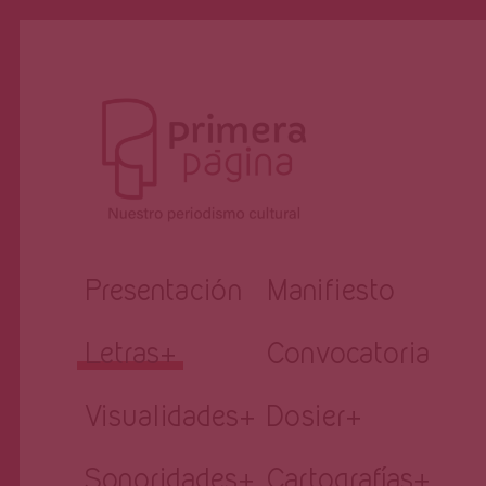
Revista
Nuestro periodismo cultural
Presentación
Manifiesto
Primera
Letras
+
Convocatoria
Página
Visualidades
+
Dosier
+
Sonoridades
+
Cartografías
+