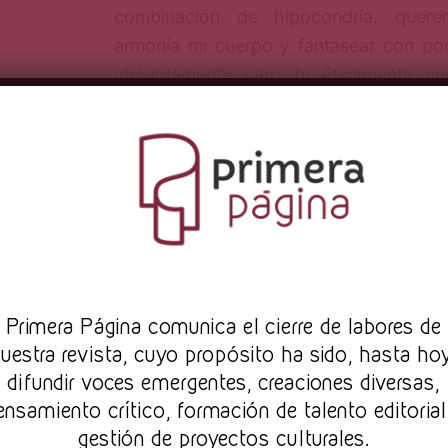
combinación de hipocondría, querer
armonía mi cuerpo y fantasear con po
absurdamente caro (y éticamente cues
lanzándole el dinero como máquina de co
otra: es difícil encontrar especialistas 
mis pokemones están muy bien selec
fuentes son confiables. Aquí tienen a su 
*
Mi jefe se ríe con ternura cuando le d
Pr
imera Página comunica el cierre de labores de
edad. “Tienes veinticinco, estás en la 
uestra revista, cuyo propósito ha sido, hasta ho
Entiendo, de veras entiendo que no sé lo
difundir voces emergentes, creaciones diversas,
ensamiento crítico, formación de talento editorial
ni cuarenta, ni cincuenta, pero mi pun
gestión de proyectos culturales.
veinticinco empiezas a morir. Nadie