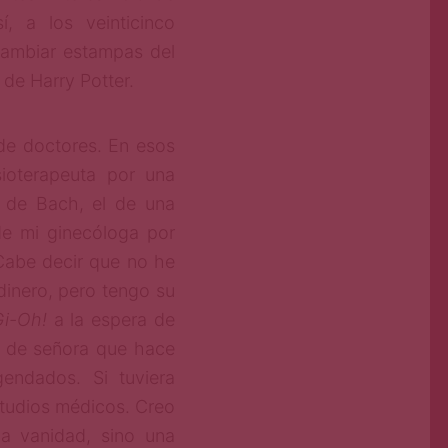
í, a los veinticinco
rcambiar estampas del
 de Harry Potter.
de doctores. En esos
sioterapeuta por una
s de Bach, el de una
de mi ginecóloga por
 Cabe decir que no he
dinero, pero tengo su
i-Oh!
a la espera de
a de señora que hace
endados. Si tuviera
studios médicos. Creo
la vanidad, sino una