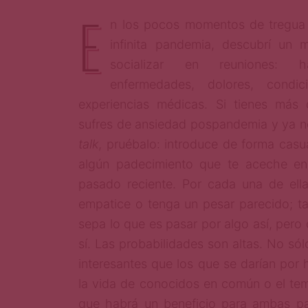
E
n los pocos momentos de tregua 
infinita pandemia, descubrí un m
socializar en reuniones: 
enfermedades, dolores, condic
experiencias médicas. Si tienes más 
sufres de ansiedad pospandemia y ya n
talk
, pruébalo: introduce de forma casu
algún padecimiento que te aceche en
pasado reciente. Por cada una de ell
empatice o tenga un pesar parecido; 
sepa lo que es pasar por algo así, pero
sí. Las probabilidades son altas. No só
interesantes que los que se darían por 
la vida de conocidos en común o el te
que habrá un beneficio para ambas pa