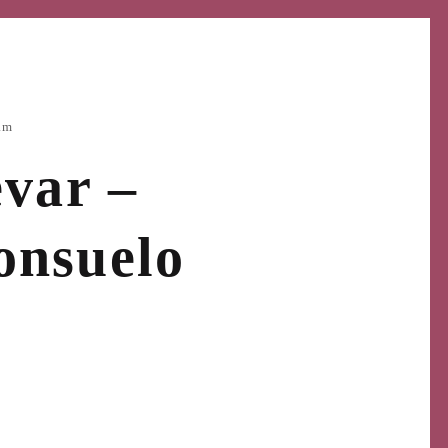
am
evar –
onsuelo