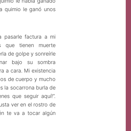
quimio le había ganado
¡La quimio le ganó unos
pasarle factura a mi
os que tienen muerte
la de golpe y sonreírle
inar bajo su sombra
ra a cara. Mi existencia
apos de cuerpo y mucho
s la socarrona burla de
enes que seguir aquí!”.
sta ver en el rostro de
én te va a tocar algún