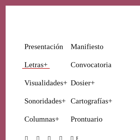
Nuestro periodismo cultural
Revista
Presentación
Manifiesto
Primera
Letras
+
Convocatoria
Visualidades
+
Dosier
+
Página
Sonoridades
+
Cartografías
+
Columnas
+
Prontuario
BUSCAR