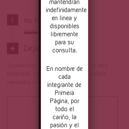
mantendrán
indefinidamente
en linea y
i
No hay comentarios
disponibles
Agrega el tuyo
libremente
para su
Deja una respuesta
consulta.
Tu dirección de correo electrónico no será
En nombre de
publicada.
Los campos obligatorios están
cada
marcados con
*
integrante de
Primera
Página, por
todo el
cariño, la
pasión y el