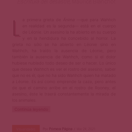
Escritura del desastre,
Maurice Blanchot
L
a primera grieta de
Ánima
—que para Wahhch
en realidad es la segunda— está en el cuerpo
de Léonie. Un asesino la ha abierto en su cuerpo
y en la hendidura ha concebido al horror. La
grieta no sólo se ha abierto en Léonie sino en
Wahhch, ha traído la ausencia de Léonie, pero
también la ausencia de Wahhch, como si el dolor
hubiese nublado todo deseo de ser o hacer. Lo único
que desea Wahhch es ver el rostro del asesino, saber
que no es él, que no ha sido Wahhch quien ha matado
a Léonie. Es así como emprende la caza, pero antes
de que el camino arribe en el rostro de Rooney, el
asesino, éste le traerá constantemente la mirada de
los animales.
Continúa leyendo
Por
Primera Página
Mar 24, 2021
Visualidades