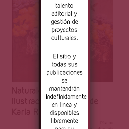
talento
editorial y
gestión de
proyectos
culturales.
El sitio y
todas sus
publicaciones
se
mantendrán
Naturaleza viva –
indefinidamente
Ilustración y pintura de
en linea y
Karla Rojo
disponibles
libremente
Píramo
para su
Acrílico sobre tela