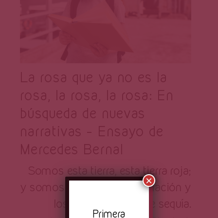
La rosa que ya no es la
rosa, la rosa, la rosa: En
búsqueda de nuevas
narrativas – Ensayo de
Mercedes Bernal
Somos esta tierra, esta tierra roja;
×
y somos los años de inundación y
los de polvo y los de sequía.
Pr
imera