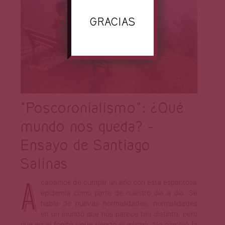
GRACIAS
“Poscoronialismo”: ¿Qué
mundo nos queda? –
Ensayo de Santiago
Salinas
A
cabamos de cumplir un año con esta espantosa
epidemia como parte de nuestro día a día. Se
habla de nuevas normalidades, normalidades
en un mundo que nos parece tan distinto, pero
que en el fondo sigue siendo el mismo. No cambió la