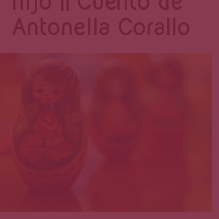
Página
hijo || Cuento de
Antonella Corallo