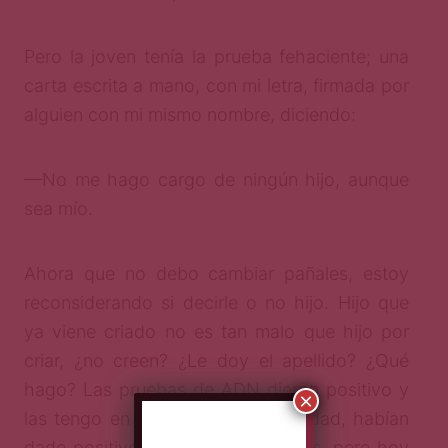
Pero la joven tenía la prueba fehaciente; una
carta escrita a mano, con mi letra, firmada por
alguien con mi mismo nombre, diciendo:
—No me hago cargo de ningún hijo, aunque
sea mío.
Ahora que no debo cambiar pañales, estoy
reconsiderando si decirle o no hijo. Hijo que
ya viene criado no es tan malo que hijo por
criar, ¿no creen? ¿Le doy el apellido? ¿Qué
hago? Las pruebas de ADN dieron positivo y
×
las tengo en mano. ¡Bah! En realidad, habían
dado positivo hace dieciocho años, pero hoy