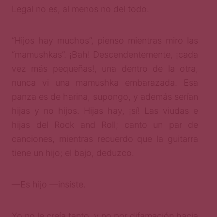
Legal no es, al menos no del todo.
“Hijos hay muchos”, pienso mientras miro las
“mamushkas”. ¡Bah! Descendentemente, ¡cada
vez más pequeñas!, una dentro de la otra,
nunca vi una mamushka embarazada. Esa
panza es de harina, supongo, y además serían
hijas y no hijos. Hijas hay, ¡sí! Las viudas e
hijas del Rock and Roll; canto un par de
canciones, mientras recuerdo que la guitarra
tiene un hijo; el bajo, deduzco.
—Es hijo —insiste.
Yo no le creía tanto, y no por difamación hacia