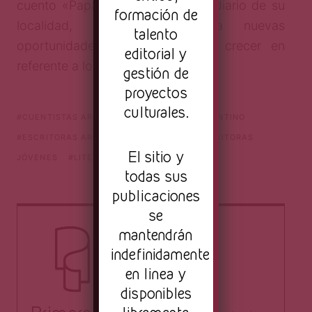
cuento «Papas». Escribe para el diario de su
formación de
localidad, y siempre busca nuevas
talento
oportunidades para aprender y crecer en
editorial y
referente a lo literario.
gestión de
proyectos
culturales.
CUENTISTAS ARGENTINAS
CUENTO ARGENTINO
ESCRITORAS ARGENTINAS JOVENES
ESCRITORAS
El sitio y
JÓVENES
LITERATURA ARGENTINA
todas sus
publicaciones
se
mantendrán
indefinidamente
en linea y
disponibles