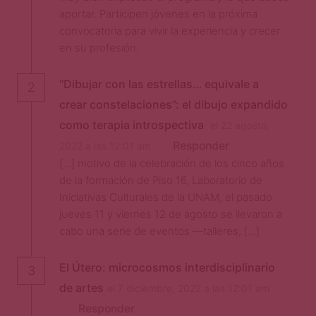
aportar. Participen jóvenes en la próxima
convocatoria para vivir la experiencia y crecer
en su profesión.
“Dibujar con las estrellas… equivale a
2
crear constelaciones”: el dibujo expandido
como terapia introspectiva
el 22 agosto,
Responder
2022 a las 12:01 am
[…] motivo de la celebración de los cinco años
de la formación de Piso 16, Laboratorio de
Iniciativas Culturales de la UNAM, el pasado
jueves 11 y viernes 12 de agosto se llevaron a
cabo una serie de eventos —talleres, […]
El Útero: microcosmos interdisciplinario
3
de artes
el 7 diciembre, 2022 a las 12:01 am
Responder