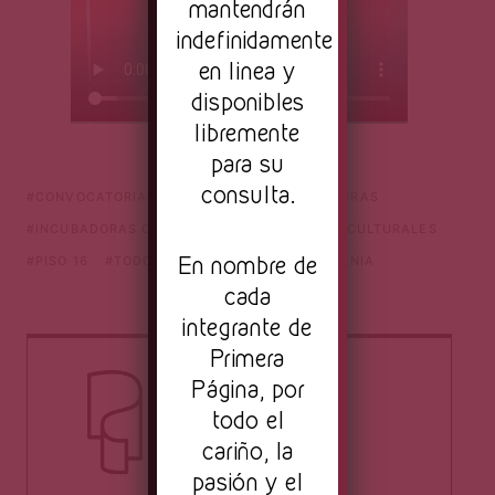
mantendrán
indefinidamente
en linea y
disponibles
libremente
para su
consulta.
CONVOCATORIAS CULTURALES
INCUBADORAS
INCUBADORAS CULTURALES
INICIATIVAS CULTURALES
En nombre de
PISO 16
TODO ESFUERZO ES UNA EXPERIENIA
cada
integrante de
Primera
Página, por
todo el
cariño, la
pasión y el