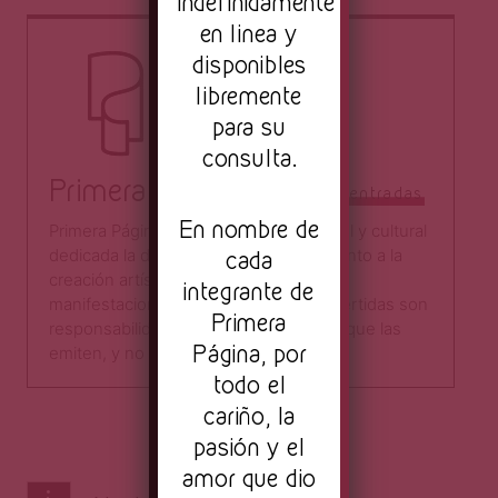
indefinidamente
en linea y
disponibles
libremente
para su
consulta.
Primera Página
Todas las entradas
En nombre de
Primera Página es una plataforma digital y cultural
cada
dedicada la difusión, la crítica y el fomento a la
creación artística a través de distintas
integrante de
manifestaciones. Las opiniones aquí vertidas son
Primera
responsabilidad directa de los autores que las
Página, por
emiten, y no del sitio como tal.​
todo el
cariño, la
pasión y el
amor que dio