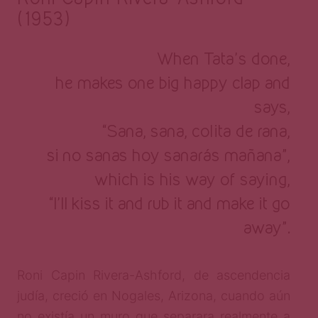
(1953)
When Tata’s done,
he makes one big happy clap and
says,
“Sana, sana, colita de rana,
si no sanas hoy sanarás mañana”,
which is his way of saying,
“I’ll kiss it and rub it and make it go
away”.
Roni Capin Rivera-Ashford, de ascendencia
judía, creció en Nogales, Arizona, cuando aún
no existía un muro que separara realmente a