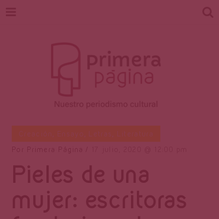
Revista
Nuestro periodismo cultural
Creación
,
Ensayo
,
Letras
,
Literatura
Por
Primera Página
17 julio, 2020
12:00 pm
Pieles de una
Primera
mujer: escritoras