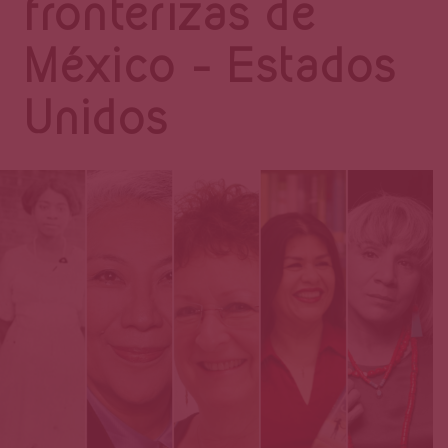
Página
fronterizas de
México – Estados
Unidos