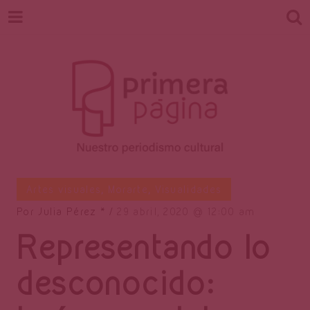
Revista
Nuestro periodismo cultural
Artes visuales
,
Morarte
,
Visualidades
Por
Julia Pérez *
29 abril, 2020
12:00 am
Representando lo
Primera
desconocido: