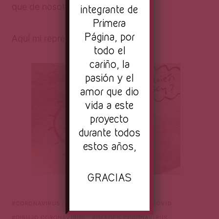
que de nosotros mismos.
integrante de
Primera
Página, por
Aquí mi representación:
todo el
cariño, la
pasión y el
amor que dio
vida a este
proyecto
durante todos
estos años,
GRACIAS
CORONAVIRUS
CORONAVIRUS QUE ES
COVID
DIBUJO CORONAVIRUS
IMAGEN CORONAVIRUS