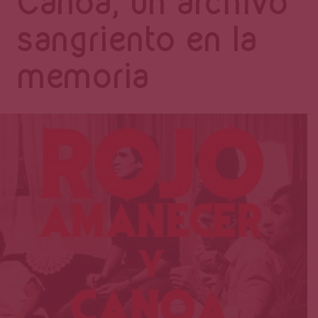
Página
Canoa, un archivo
sangriento en la
memoria