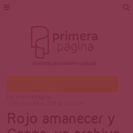
Revista
Nuestro periodismo cultural
Cine
,
El rincón de los directores
,
Ensayo
,
Letras
,
Visualidades
Por
Primera Página
Primera
29 septiembre, 2018
12:00 am
Rojo amanecer y