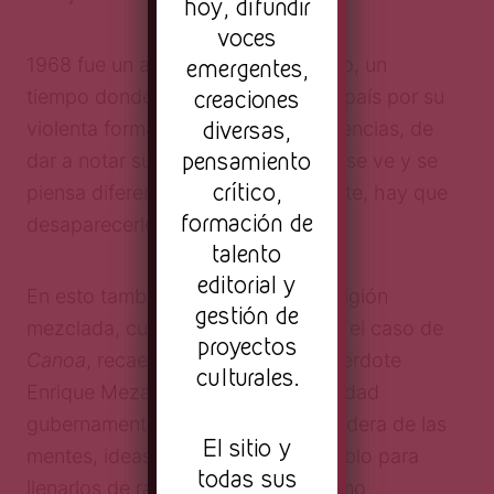
hoy, difundir
voces
1968 fue un año decisivo en México, un
emergentes,
creaciones
tiempo donde se dio a conocer un país por su
diversas,
violenta forma de resolver las diferencias, de
pensamiento
dar a notar su intolerancia a lo que se ve y se
crítico,
piensa diferente y, como es diferente, hay que
formación de
desaparecerlo para que no exista.
talento
editorial y
En esto también se encuentra la religión
gestión de
mezclada, cuya representación, en el caso de
proyectos
Canoa
, recae en el nombre del sacerdote
culturales.
Enrique Meza, que a falta de autoridad
gubernamental en el pueblo se apodera de las
El sitio y
mentes, ideas y decisiones del pueblo para
todas sus
llenarlos de radicalismo y extremismo