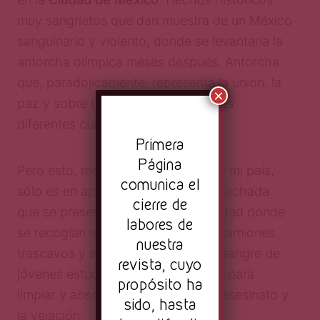
muy sangrietos que dan muestra de un México
sanguinario y violento, donde se levantaría la
antorcha olímpica meses después. Antorcha
que, paradójicamente, representa la unión, la
×
paz y sobre todo la tolerancia entres
diferentes culturas.
Pr
imera
Página
Pero esto, me atreveré a hablar por mi país,
comunica el
sólo es en apariencia. Sólo es una fachada
cierre de
que se presenta al mundo. Una ciudad donde
labores de
se recogían miles de cuerpos con camiones
nuestra
trascavos y se cubría de aserrín la sangre de
revista, cuyo
jóvenes estudiantes, como método para
propósito ha
limpiar y absorber el color rojo del asesinato y
sido, hasta
la vejación.