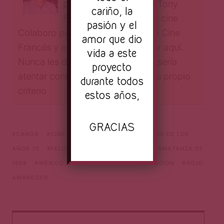
pedir ser ambos? Diría Tony
cariño, la
Stark. Veo y escribo de cine .
pasión y el
Colaboro para el flamante Tour de Cine
amor que dio
Francés y estoy orgulloso de estar aquí.
vida a este
Nunca les diré no la vayan a ver , sería
proyecto
atentar contra el crecimiento de su propio
durante todos
criterio
estos años,
GRACIAS
CANOA
CINE MEXICANO
CINE MEXICANO DE LOS
AÑOS 70
FELIPE CAZALS
JORGE FONS
MATANZA DE
1968
MÉXICO
MOVIE
OPINIÓN
RELIGIÓN
ROJO
AMANECER