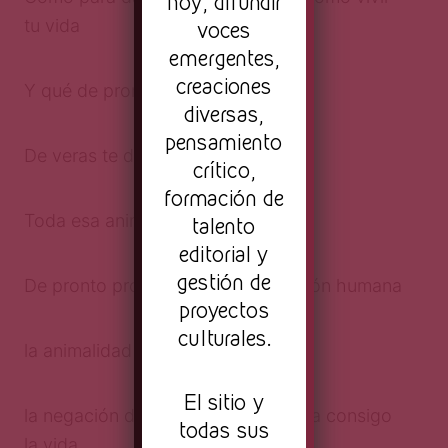
hoy, difundir
tu vida
voces
emergentes,
creaciones
Y qué de pronto te da asco
diversas,
pensamiento
De veras te da asco
crítico,
formación de
Toda esa animalidad rechazada
talento
editorial y
gestión de
De pronto produce asco la condición humana
proyectos
culturales.
la animalidad primigenia pérdida
El sitio y
la negación de la violencia que lleva consigo
todas sus
la vida