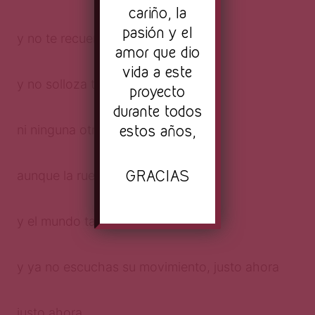
cariño, la
pasión y el
y no te recuerdas bajo la lluvia
amor que dio
vida a este
y no solloza tu nombre ni una vez
proyecto
durante todos
estos años,
ni ninguna otra de nuevo
GRACIAS
aunque la rueda siga girando
y el mundo también,
y ya no escuchas su movimiento, justo ahora
justo ahora.