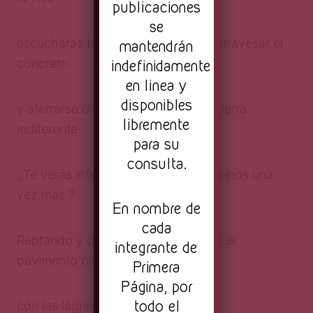
publicaciones
se
escucharas tu voz cuando intente atravesar el
mantendrán
concreto
indefinidamente
en linea y
disponibles
y aferrarse con uñas y dientes a la tierra
libremente
indiferente
para su
consulta.
¿Te verás intentando cruzar los caminos una
vez más ?
En nombre de
cada
Reptando y quemando la carne con el
integrante de
pavimento caliente
Primera
Página, por
todo el
con las lágrimas que laceran la piel