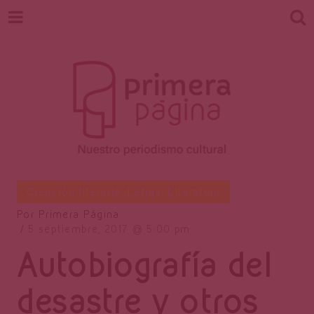
Revista
Nuestro periodismo cultural
Creación literaria
,
Letras
,
Literatura
Por
Primera Página
5 septiembre, 2017
5:00 pm
Primera
Autobiografía del
desastre y otros