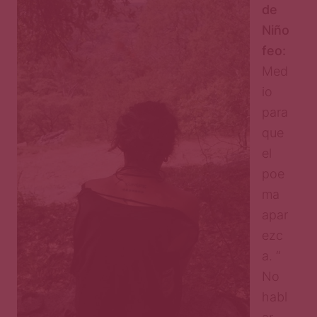
de
Niño
feo:
Med
io
para
que
el
poe
ma
apar
ezc
a. “
No
habl