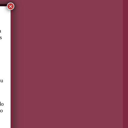
×
ontinúa leyendo
a
s
su
do
to