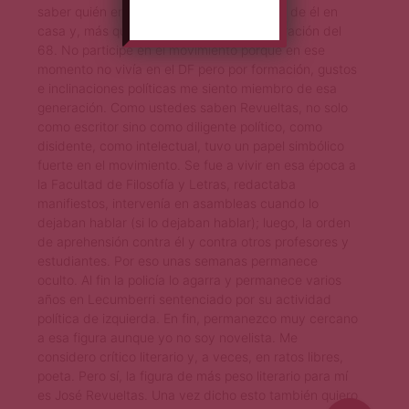
saber quién era), porque había unos libros de él en
casa y, más que eso, porque yo soy generación del
68. No participé en el movimiento porque en ese
momento no vivía en el DF pero por formación, gustos
e inclinaciones políticas me siento miembro de esa
generación. Como ustedes saben Revueltas, no solo
como escritor sino como diligente político, como
disidente, como intelectual, tuvo un papel simbólico
fuerte en el movimiento. Se fue a vivir en esa época a
la Facultad de Filosofía y Letras, redactaba
manifiestos, intervenía en asambleas cuando lo
dejaban hablar (si lo dejaban hablar); luego, la orden
de aprehensión contra él y contra otros profesores y
estudiantes. Por eso unas semanas permanece
oculto. Al fin la policía lo agarra y permanece varios
años en Lecumberri sentenciado por su actividad
política de izquierda. En fin, permanezco muy cercano
a esa figura aunque yo no soy novelista. Me
considero crítico literario y, a veces, en ratos libres,
poeta. Pero sí, la figura de más peso literario para mí
es José Revueltas. Una vez dicho esto también quiero