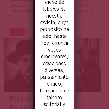
garçon de Alejandra Pizarnik, rozando el colchón,
cierre de
pegado a un muro negro, cubierto con recortes de
labores de
revistas, cajetillas de cigarrillos y poemas sueltos. El
nuestra
[…]
revista, cuyo
propósito ha
Por
Primera Página
Ene 20, 2017
Letras
sido, hasta
hoy, difundir
voces
emergentes,
creaciones
diversas,
pensamiento
crítico,
formación de
talento
Francisco Hernández:
editorial y
Fernando Pessoa o el