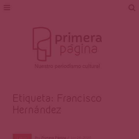
Revista
Nuestro periodismo cultural
Etiqueta:
Francisco
Hernández
Primera
Por
Primera Página
Jun 26, 2020
Letras