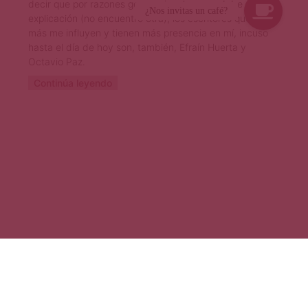
decir que por razones generacionales, esa debe ser la
explicación (no encuentro otra), los escritores que
más me influyen y tienen más presencia en mí, incuso
hasta el día de hoy son, también, Efraín Huerta y
Octavio Paz.
Continúa leyendo
© 2026 Revista Primera Página