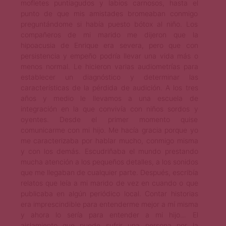
mofletes puntiagudos y labios carnosos, hasta el
punto de que mis amistades bromeaban conmigo
preguntándome si había puesto bótox al niño. Los
compañeros de mi marido me dijeron que la
hipoacusia de Enrique era severa, pero que con
persistencia y empeño podría llevar una vida más o
menos normal. Le hicieron varias audiometrías para
establecer un diagnóstico y determinar las
características de la pérdida de audición. A los tres
años y medio le llevamos a una escuela de
integración en la que convivía con niños sordos y
oyentes. Desde el primer momento quise
comunicarme con mi hijo. Me hacía gracia porque yo
me caracterizaba por hablar mucho, conmigo misma
y con los demás. Escudriñaba el mundo prestando
mucha atención a los pequeños detalles, a los sonidos
que me llegaban de cualquier parte. Después, escribía
relatos que leía a mi marido de vez en cuando o que
publicaba en algún periódico local. Contar historias
era imprescindible para entenderme mejor a mí misma
y ahora lo sería para entender a mi hijo… El
aislamiento que puede sufrir una persona por la