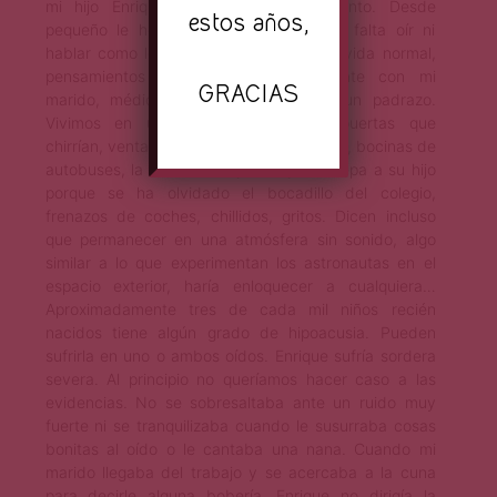
mi hijo Enrique es sordo de nacimiento. Desde
estos años,
pequeño le he enseñado que no hace falta oír ni
hablar como los demás para llevar una vida normal,
pensamientos que comparto plenamente con mi
GRACIAS
marido, médico de profesión y todo un padrazo.
Vivimos en una sociedad ruidosa, puertas que
chirrían, ventanas que se cierran de golpe, bocinas de
autobuses, la vecina del quinto que increpa a su hijo
porque se ha olvidado el bocadillo del colegio,
frenazos de coches, chillidos, gritos. Dicen incluso
que permanecer en una atmósfera sin sonido, algo
similar a lo que experimentan los astronautas en el
espacio exterior, haría enloquecer a cualquiera…
Aproximadamente tres de cada mil niños recién
nacidos tiene algún grado de hipoacusia. Pueden
sufrirla en uno o ambos oídos. Enrique sufría sordera
severa. Al principio no queríamos hacer caso a las
evidencias. No se sobresaltaba ante un ruido muy
fuerte ni se tranquilizaba cuando le susurraba cosas
bonitas al oído o le cantaba una nana. Cuando mi
marido llegaba del trabajo y se acercaba a la cuna
para decirle alguna bobería, Enrique no dirigía la