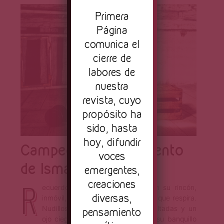
Pr
imera
Página
comunica el
cierre de
labores de
nuestra
revista, cuyo
propósito ha
sido, hasta
hoy, difundir
Campeón viejo – Cuento
voces
de Ismael Mendoza
emergentes,
R
creaciones
ecuerdo bien al viejo. Sentado en su rincón,
diversas,
inmóvil, ausente. Estatua de cobre que respira.
Nudillos hinchados, cicatrices abultadas y un
pensamiento
ojo ciego. Reposaba entonces en su banquillo