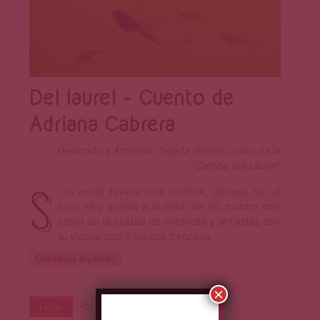
Del laurel – Cuento de
Adriana Cabrera
Dedicado a Armando Tejada Gómez, autor de la
“Zamba del Laurel”
S
i lo verde tuviera otro nombre, debería ser el
tuyo. Hoy vuelvo a la orilla del río, mucho más
cerca de la ciudad de entonces y ahí estás con
tu vincha azul y las dos trencitas.
Continúa leyendo
×
Por
Primera Página
Jun 22, 2021
Letras