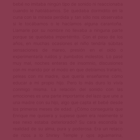
bebé no imitaba ningún tipo de sonido ni reaccionaba
cuando le hablábamos. Se quedaba dormidito en la
cuna con la mirada perdida y tan sólo nos observaba
si le tocábamos o le hacíamos alguna carantoña.
Llamarle por su nombre no llevaba a ninguna parte
porque se quedaba impertérrito. Con el paso de los
años, en muchas ocasiones el niño tendría súbitas
sensaciones de mareo, presión en el oído o
experimentaría ruidos y zumbidos molestos. Lo pasé
muy mal, noches enteras de insomnio, discusiones
con mi marido por el modo en que debíamos tratarlo,
peleas con mi madre, que quería enseñarme cómo
educar a mi propio hijo. Pero lo más duro lo vivía
conmigo misma. La relación del sonido con las
emociones es una parte importante del lazo que une a
una madre con su hijo, algo que capta el bebé desde
los primeros meses de edad. ¿Cómo conseguiría que
Enrique me quisiera y supiese quien era realmente si
ese nexo estaba deteriorado? Su cara escondía la
realidad de su alma, pura y poderosa. Era un retaco
de rizos a lo Shirley Temple y ojos aguamarina,