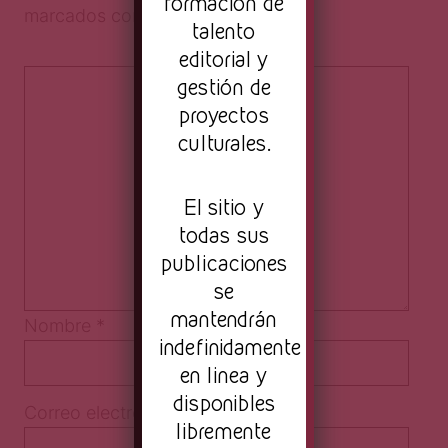
formación de
marcados con
*
talento
editorial y
gestión de
proyectos
culturales.
El sitio y
todas sus
publicaciones
se
mantendrán
Nombre
*
indefinidamente
en linea y
disponibles
Correo electrónico
*
libremente