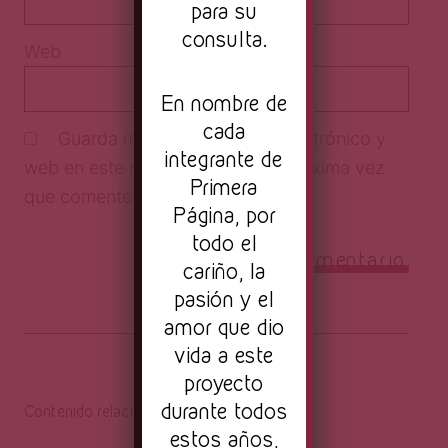
para su
consulta.
Web
En nombre de
cada
Guarda mi nombre, correo electrónico y
integrante de
web en este navegador para la próxima vez
Primera
que comente.
Página, por
todo el
cariño, la
pasión y el
amor que dio
vida a este
proyecto
durante todos
Contenido relacionado
estos años,