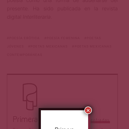
poesía como una forma de adueñarse del
presente. Ha sido publicada en la revista
digital
Interliteraria
.
POESÍA ERÓTICA
POESÍA FEMENINA
POETAS
JÓVENES
POETAS MEXICANAS
POETAS MEXICANAS
CONTEMPORÁNEAS
×
Primera Página
Todas las entradas