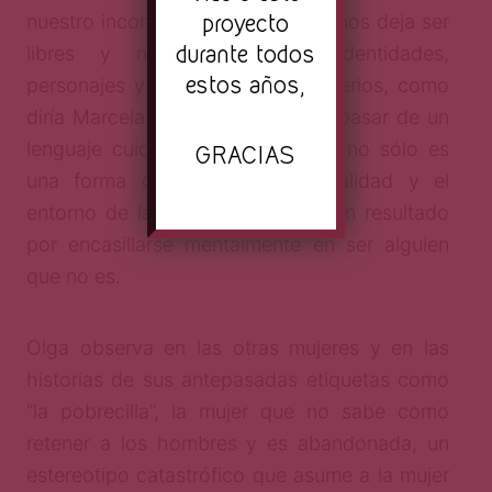
proyecto
nuestro inconsciente, ésa que no nos deja ser
durante todos
libres y nos encierra en identidades,
estos años,
personajes y etiquetas; en cautiverios, como
diría Marcela Lagarde. Para Olga pasar de un
lenguaje cuidadoso al sarcasmo, no sólo es
GRACIAS
una forma de transgredir la realidad y el
entorno de la cotidianidad, sino un resultado
por encasillarse mentalmente en ser alguien
que no es.
Olga observa en las otras mujeres y en las
historias de sus antepasadas etiquetas como
“la pobrecilla”, la mujer que no sabe como
retener a los hombres y es abandonada, un
estereotipo catastrófico que asume a la mujer